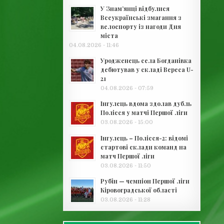
У Знам’янці відбулися
Всеукраїнські змагання з
велоспорту із нагоди Дня
міста
04.08.2026 - 11:46
Уродженець села Богданівка
дебютував у складі Вереса U-
21
04.08.2026 - 07:59
Інгулець вдома здолав дубль
Полісся у матчі Першої ліги
03.08.2026 - 15:00
Інгулець – Полісся-2: відомі
стартові склади команд на
матч Першої ліги
03.08.2026 - 11:50
Рубін — чемпіон Першої ліги
Кіровоградської області
03.08.2026 - 11:28