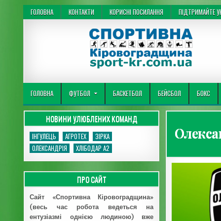
Перейти до вмісту
ГОЛОВНА
КОНТАКТИ
КОРИСНІ ПОСИЛАННЯ
ПІДТРИМАЙТЕ УК
Спортивна Кіровоградщина
ГОЛОВНА
ФУТБОЛ
БАСКЕТБОЛ
БЕЙСБОЛ
БОКС
НОВИНИ УЛЮБЛЕНИХ КОМАНД
Олексан
ІНГУЛЕЦЬ
АГРОТЕХ
ЗІРКА
ОЛЕКСАНДРІЯ
ХЛІБОДАР А2
ПРО САЙТ
Сайт «Спортивна Кіровоградщина»
(весь час робота ведеться на
ентузіазмі однією людиною) вже