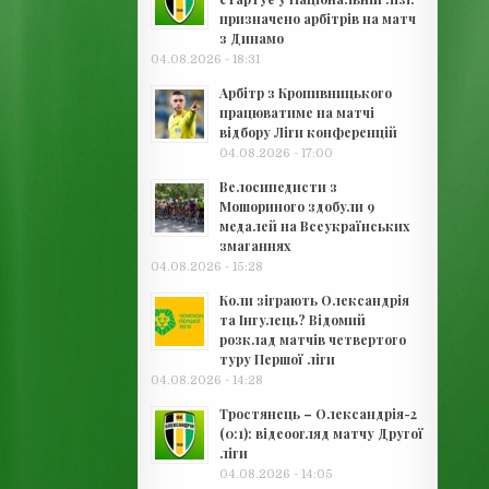
призначено арбітрів на матч
з Динамо
04.08.2026 - 18:31
Арбітр з Кропивницького
працюватиме на матчі
відбору Ліги конференцій
04.08.2026 - 17:00
Велосипедисти з
Мошориного здобули 9
медалей на Всеукраїнських
змаганнях
04.08.2026 - 15:28
Коли зіграють Олександрія
та Інгулець? Відомий
розклад матчів четвертого
туру Першої ліги
04.08.2026 - 14:28
Тростянець – Олександрія-2
(0:1): відеоогляд матчу Другої
ліги
04.08.2026 - 14:05