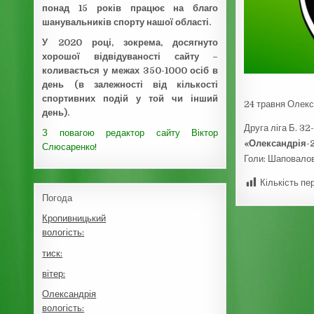
понад 15 років працює на благо
шанувальників спорту нашої області.
У 2020 році, зокрема, досягнуто
хорошої відвідуваності сайту –
коливається у межах 350-1000 осіб в
день (в залежності від кількості
спортивних подій у той чи інший
24 травня Олекс
день).
Друга ліга Б. 32
З повагою редактор сайту Віктор
«Олександрія-2»
Слюсаренко!
Голи: Шаповалов 
Кількість пе
Погода
Кропивницький
вологість:
тиск:
вітер:
Олександрія
вологість: