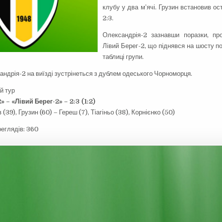
клубу у два м’ячі. Грузин встановив о
2:3.
Олександрія-2 зазнавши поразки, пр
Лівий Берег-2, що піднявся на шосту по
таблиці групи.
андрія-2 на виїзді зустрінеться з дублем одеського Чорноморця.
-й тур
 – «Лівий Берег-2» – 2:3 (1:2)
(39), Грузин (60) – Гереш (7), Тіагіньо (38), Корнієнко (50)
реглядів:
360