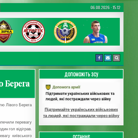
06.08.2026 - 15:12
ДОПОМОЖІТЬ ЗСУ
о Берега
лю Лівого Берега
Підтримайте українських військових
та людей, які постраждали через війну
езпечили перевагу
дин гол відіграв.
ОСТАННЄ
евагу київського