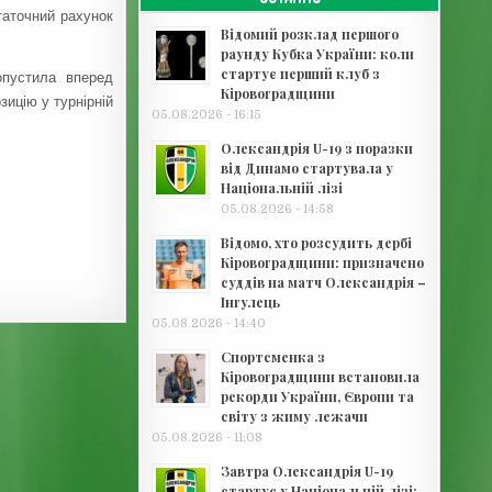
статочний рахунок
Відомий розклад першого
раунду Кубка України: коли
стартує перший клуб з
опустила вперед
Кіровоградщини
зицію у турнірній
05.08.2026 - 16:15
Олександрія U-19 з поразки
від Динамо стартувала у
Національній лізі
05.08.2026 - 14:58
Відомо, хто розсудить дербі
Кіровоградщини: призначено
суддів на матч Олександрія –
Інгулець
05.08.2026 - 14:40
Спортсменка з
Кіровоградщини встановила
рекорди України, Європи та
світу з жиму лежачи
05.08.2026 - 11:08
Завтра Олександрія U-19
стартує у Національній лізі: