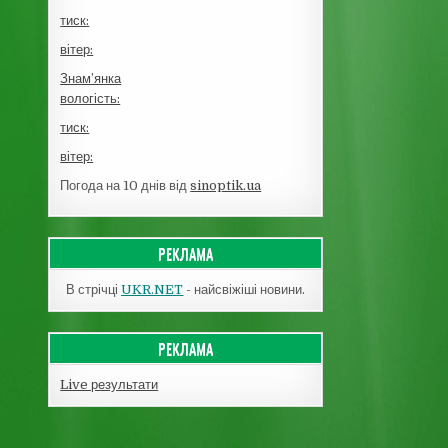
тиск:
вітер:
Знам’янка
вологість:
тиск:
вітер:
Погода на 10 днів від
sinoptik.ua
РЕКЛАМА
В стрічці
UKR.NET
- найсвіжіші новини.
РЕКЛАМА
Live результати