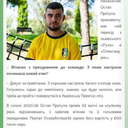
півзахисник
Остап
Притула
прокоменту
вав свій
перехід з
львівського
«Руха» в
«Олександ
рію».
– Вітаємо з приєднанням до команди. З яким настроєм
починаєш новий етап?
– Дякую за привітання. З хорошим настроєм, багато хлопців знаю.
Готуємось зараз до чемпіонату, знаємо, що буде нелегко, але
треба це пройти і повернутися в Українську Прем’єр-лігу.
В сезоні 2025/26 Остап Притула провів 32 матчі на клубному
рівні, відзначившись 1 забитим м’ячем та 2 гольовими
передачами. Портал Transfermarkt оцінює його вартість у 600
тисяч євро.