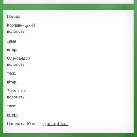
Погода
Кропивницький
вологість:
тиск:
вітер:
Олександрія
вологість:
тиск:
вітер:
Знам’янка
вологість:
тиск:
вітер:
Погода на 10 днів від
sinoptik.ua