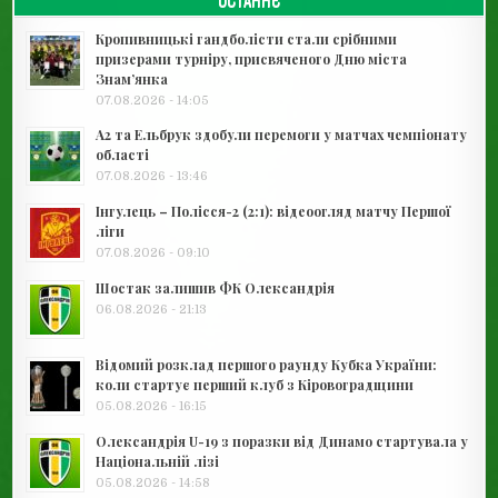
Кропивницькі гандболісти стали срібними
призерами турніру, присвяченого Дню міста
Знам’янка
07.08.2026 - 14:05
А2 та Ельбрук здобули перемоги у матчах чемпіонату
області
07.08.2026 - 13:46
Інгулець – Полісся-2 (2:1): відеоогляд матчу Першої
ліги
07.08.2026 - 09:10
Шостак залишив ФК Олександрія
06.08.2026 - 21:13
Відомий розклад першого раунду Кубка України:
коли стартує перший клуб з Кіровоградщини
05.08.2026 - 16:15
Олександрія U-19 з поразки від Динамо стартувала у
Національній лізі
05.08.2026 - 14:58