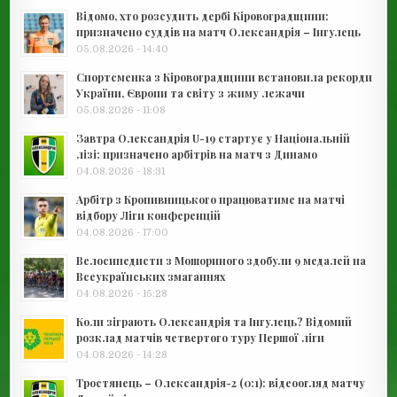
Відомо, хто розсудить дербі Кіровоградщини:
призначено суддів на матч Олександрія – Інгулець
05.08.2026 - 14:40
Спортсменка з Кіровоградщини встановила рекорди
України, Європи та світу з жиму лежачи
05.08.2026 - 11:08
Завтра Олександрія U-19 стартує у Національній
лізі: призначено арбітрів на матч з Динамо
04.08.2026 - 18:31
Арбітр з Кропивницького працюватиме на матчі
відбору Ліги конференцій
04.08.2026 - 17:00
Велосипедисти з Мошориного здобули 9 медалей на
Всеукраїнських змаганнях
04.08.2026 - 15:28
Коли зіграють Олександрія та Інгулець? Відомий
розклад матчів четвертого туру Першої ліги
04.08.2026 - 14:28
Тростянець – Олександрія-2 (0:1): відеоогляд матчу