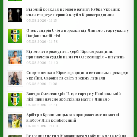
Відомий розклад першого раунду Кубка України:
коли стартує перший клуб з Кіровоградщини
05.08.2026 - 16:15
Олександрія U-19 з поразки від Динамо стартувала у
Національній лізі
05.08.2026 - 14:58
Відомо, хто розсудить дербі Кіровоградщини:
призначено суддів на матч Олександрія – Інгулець
05.08.2026 - 14:40
Спортсменка з Кіровоградщини встановила рекорди
України, Європи та світу з жиму лежачи
05.08.2026 - 11:08
Завтра Олександрія U-19 стартує у Національній
лізі: призначено арбітрів на матч з Динамо
04.08.2026 - 18:31
Арбітр з Кропивницького працюватиме на матчі
відбору Ліги конференцій
04.08.2026 - 17:00
Велосипедисти з Мошориного здобули 9 медалей на