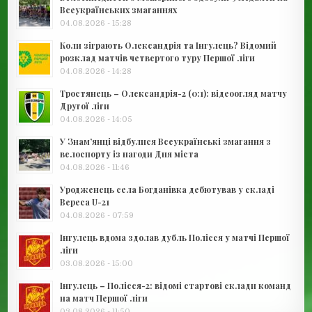
Всеукраїнських змаганнях
04.08.2026 - 15:28
Коли зіграють Олександрія та Інгулець? Відомий
розклад матчів четвертого туру Першої ліги
04.08.2026 - 14:28
Тростянець – Олександрія-2 (0:1): відеоогляд матчу
Другої ліги
04.08.2026 - 14:05
У Знам’янці відбулися Всеукраїнські змагання з
велоспорту із нагоди Дня міста
04.08.2026 - 11:46
Уродженець села Богданівка дебютував у складі
Вереса U-21
04.08.2026 - 07:59
Інгулець вдома здолав дубль Полісся у матчі Першої
ліги
03.08.2026 - 15:00
Інгулець – Полісся-2: відомі стартові склади команд
на матч Першої ліги
03.08.2026 - 11:50