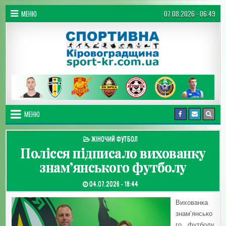
Перейти до вмісту
МЕНЮ
07.08.2026 - 06:49
Спортивна Кіровоградщина
МЕНЮ
ОПУБЛІКУВАТИ В
ЖІНОЧИЙ ФУТБОЛ
Полісся підписало вихованку
знам’янського футболу
ДАТА ЗАПИСИ:
04.07.2026 - 18:44
Вихованка
знам’янсько
го футболу