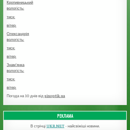
Кропивницький
вологість:
тиск:
вітер:
Олександрія
вологість:
тиск:
вітер:
Знам’янка
вологість:
тиск:
вітер:
Погода на 10 днів від
sinoptik.ua
РЕКЛАМА
В стрічці
UKR.NET
- найсвіжіші новини.