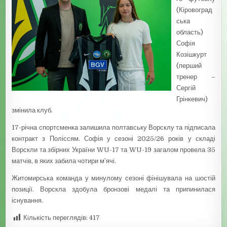
(Кіровоград
ська
область)
Софія
Козішкурт
(перший
тренер –
Сергій
Грінкевич)
змінила клуб.
17-річна спортсменка залишила полтавську Ворсклу та підписала
контракт з Поліссям. Софія у сезоні 2025/26 років у складі
Ворскли та збірних України WU-17 та WU-19 загалом провела 35
матчів, в яких забила чотири м’ячі.
Житомирська команда у минулому сезоні фінішувала на шостій
позиції. Ворскла здобула бронзові медалі та припинилася
існування.
Кількість переглядів:
417