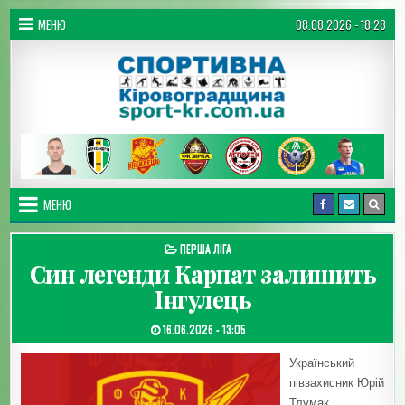
Перейти до вмісту
МЕНЮ
08.08.2026 - 18:28
Спортивна Кіровоградщина
МЕНЮ
ОПУБЛІКУВАТИ В
ПЕРША ЛІГА
Син легенди Карпат залишить
Інгулець
ДАТА ЗАПИСИ:
16.06.2026 - 13:05
Український
півзахисник Юрій
Тлумак