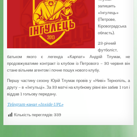
залишить
«Інгулець»
(Петрове,
Кіровоградська
область).
23-річний
футболіст,
батьком якого є легенда «Карпат» Андрій Тлумак, не
продовжуватиме контракт із клубом із Петрового – 30 червня він
стане вільним агентом і почне пошук нового клубу.
Першу частину сезону Юрій Тлумак провів у «Ниві» Тернопіль, а
другу – в «Інгульці». За 33 матчі на клубному рівні він забив 1 гол і
віддав 1 гольову передачу.
Telegram-канал «Inside UPL»
Кількість переглядів:
339