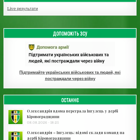
Live результати
ДОПОМОЖІТЬ ЗСУ
Підтримайте українських військових та людей, які
постраждали через війну
ОСТАННЄ
Олександрія вдома переграла Інгулець у дербі
Кіровоградщини
08.08.2026 - 18:25
Олександрія – Інгулець: відомі склади команд на
дербі Кіровоградщини