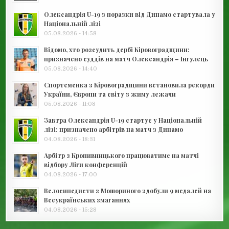
Олександрія U-19 з поразки від Динамо стартувала у
Національній лізі
05.08.2026 - 14:58
Відомо, хто розсудить дербі Кіровоградщини:
призначено суддів на матч Олександрія – Інгулець
05.08.2026 - 14:40
Спортсменка з Кіровоградщини встановила рекорди
України, Європи та світу з жиму лежачи
05.08.2026 - 11:08
Завтра Олександрія U-19 стартує у Національній
лізі: призначено арбітрів на матч з Динамо
04.08.2026 - 18:31
Арбітр з Кропивницького працюватиме на матчі
відбору Ліги конференцій
04.08.2026 - 17:00
Велосипедисти з Мошориного здобули 9 медалей на
Всеукраїнських змаганнях
04.08.2026 - 15:28