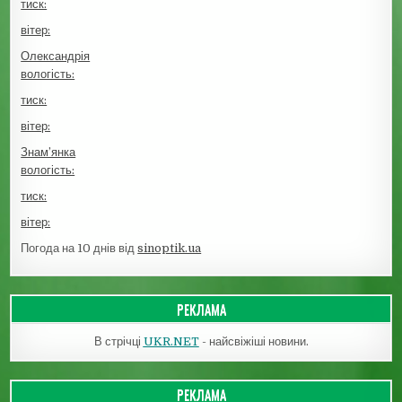
тиск:
вітер:
Олександрія
вологість:
тиск:
вітер:
Знам’янка
вологість:
тиск:
вітер:
Погода на 10 днів від
sinoptik.ua
РЕКЛАМА
В стрічці
UKR.NET
- найсвіжіші новини.
РЕКЛАМА