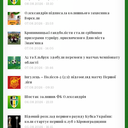
08.08.2026 - 13:10
Олександрія підписала колишнього захисника
Ворскли
07.08.2026 - 21:53
Кропивницькі гандболісти стали срібними
призерами турніру, присвяченого Дню міста
Знам’янка
07.08.2026 - 14:05
А2 та Ельбрук здобули перемоги у матчах чемпіонату
області
07.08.2026 - 13:46
Інгулець – Полісся-2 (2:1): відеоогляд матчу Першої
ліги
07.08.2026 - 09:10
Шостак залишив ФК Олександрія
06.08.2026 - 21:13
Відомий розклад першого раунду Кубка України:
коли стартує перший клуб з Кіровоградщини
05.08.2026 - 16:15