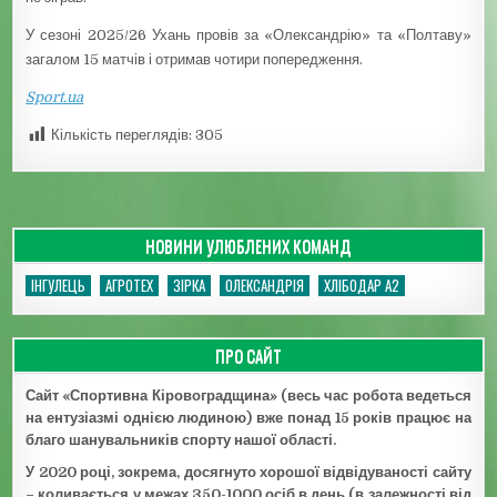
У сезоні 2025/26 Ухань провів за «Олександрію» та «Полтаву»
загалом 15 матчів і отримав чотири попередження.
Sport.ua
Кількість переглядів:
305
НОВИНИ УЛЮБЛЕНИХ КОМАНД
ІНГУЛЕЦЬ
АГРОТЕХ
ЗІРКА
ОЛЕКСАНДРІЯ
ХЛІБОДАР А2
ПРО САЙТ
Сайт «Спортивна Кіровоградщина» (весь час робота ведеться
на ентузіазмі однією людиною) вже понад 15 років працює на
благо шанувальників спорту нашої області.
У 2020 році, зокрема, досягнуто хорошої відвідуваності сайту
– коливається у межах 350-1000 осіб в день (в залежності від