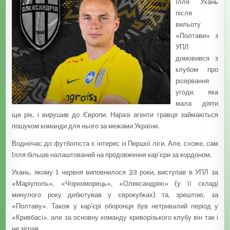
Ілля Ухань
після
вильоту
«Полтави» з
УПЛ
домовився з
клубом про
розірвання
угоди, яка
мала діяти
ще рік, і вирушив до Європи. Наразі агенти гравця займаються
пошуком команди для нього за межами України.
Водночас до футболіста є інтерес із Першої ліги. Але, схоже, сам
Ілля більше налаштований на продовження кар’єри за кордоном.
Ухань, якому 1 червня виповнилося 23 роки, виступав в УПЛ за
«Маріуполь», «Чорноморець», «Олександрію» (у її складі
минулого року дебютував у єврокубках) та, зрештою, за
«Полтаву». Також у кар’єрі оборонця був нетривалий період у
«Кривбасі», але за основну команду криворізького клубу він так і
не зіграв.