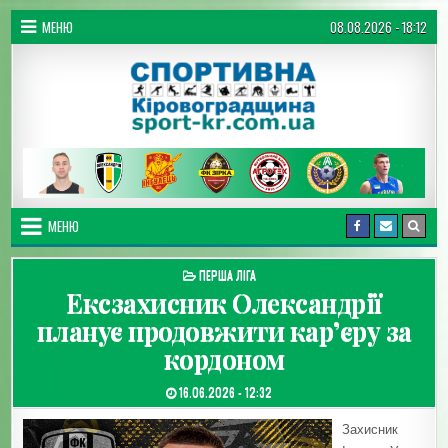
Перейти до вмісту
МЕНЮ
08.08.2026 - 18:12
Спортивна Кіровоградщина
МЕНЮ
ОПУБЛІКУВАТИ В
ПЕРША ЛІГА
Ексзахисник Олександрії
планує продовжити кар’єру за
кордоном
ДАТА ЗАПИСИ:
16.06.2026 - 12:32
Захисник