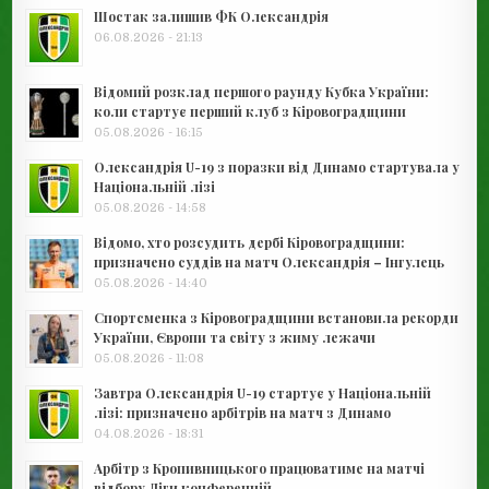
Шостак залишив ФК Олександрія
06.08.2026 - 21:13
Відомий розклад першого раунду Кубка України:
коли стартує перший клуб з Кіровоградщини
05.08.2026 - 16:15
Олександрія U-19 з поразки від Динамо стартувала у
Національній лізі
05.08.2026 - 14:58
Відомо, хто розсудить дербі Кіровоградщини:
призначено суддів на матч Олександрія – Інгулець
05.08.2026 - 14:40
Спортсменка з Кіровоградщини встановила рекорди
України, Європи та світу з жиму лежачи
05.08.2026 - 11:08
Завтра Олександрія U-19 стартує у Національній
лізі: призначено арбітрів на матч з Динамо
04.08.2026 - 18:31
Арбітр з Кропивницького працюватиме на матчі
відбору Ліги конференцій