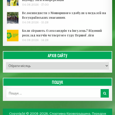
04.08.2026 - 17:00
Велосипедисти з Мошориного здобули 9 медалей на
Всеукраїнських змаганнях
04.08.2026 - 15:28
Коли зіграють Олександрія та Інгулець? Відомий
розклад матчів четвертого туру Першої ліги
04.08.2026 - 14:28
АРХІВ САЙТУ
Архів сайту
ПОШУК
Пошук для:
Copyright © 2008-2026, Спортивна Кіровоградщина. Передрук