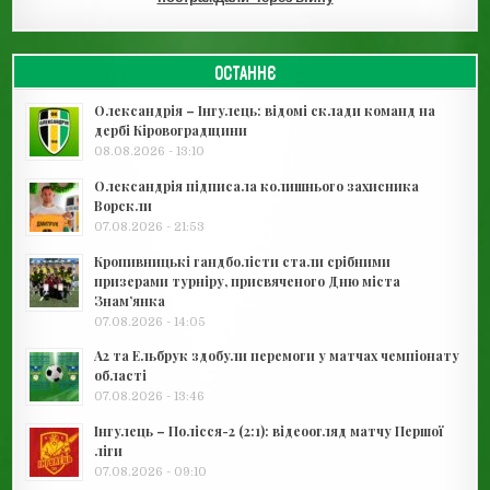
ОСТАННЄ
Олександрія – Інгулець: відомі склади команд на
дербі Кіровоградщини
08.08.2026 - 13:10
Олександрія підписала колишнього захисника
Ворскли
07.08.2026 - 21:53
Кропивницькі гандболісти стали срібними
призерами турніру, присвяченого Дню міста
Знам’янка
07.08.2026 - 14:05
А2 та Ельбрук здобули перемоги у матчах чемпіонату
області
07.08.2026 - 13:46
Інгулець – Полісся-2 (2:1): відеоогляд матчу Першої
ліги
07.08.2026 - 09:10