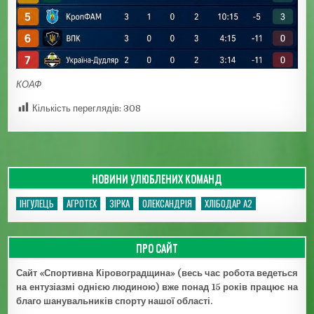
КОАФ
Кількість переглядів:
308
НОВИНИ УЛЮБЛЕНИХ КОМАНД
ІНГУЛЕЦЬ
АГРОТЕХ
ЗІРКА
ОЛЕКСАНДРІЯ
ХЛІБОДАР А2
ПРО САЙТ
Сайт «Спортивна Кіровоградщина» (весь час робота ведеться
на ентузіазмі однією людиною) вже понад 15 років працює на
благо шанувальників спорту нашої області.