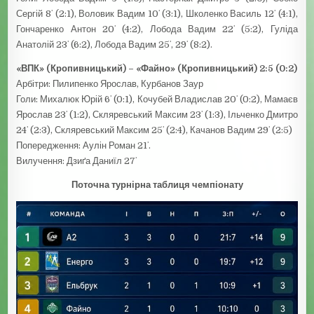
Сергій 8ʼ (2:1), Воловик Вадим 10ʼ (3:1), Школенко Василь 12ʼ (4:1),
Гончаренко Антон 20ʼ (4:2), Лобода Вадим 22ʼ (5:2), Гуліда
Анатолій 23ʼ (6:2), Лобода Вадим 25ʼ, 29ʼ (8:2).
«ВПК» (Кропивницький) – «Файно» (Кропивницький) 2:5 (0:2)
Арбітри: Пилипенко Ярослав, Курбанов Заур
Голи: Михалюк Юрій 6ʼ (0:1), Кочубей Владислав 20ʼ (0:2), Мамаєв
Ярослав 23ʼ (1:2), Скляревський Максим 23ʼ (1:3), Ільченко Дмитро
24ʼ (2:3), Скляревський Максим 25ʼ (2:4), Качанов Вадим 29ʼ (2:5)
Попередження: Аулін Роман 21ʼ.
Вилучення: Дзиґа Даниїл 27ʼ
Поточна турнірна таблиця чемпіонату