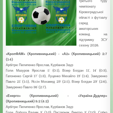
третього туру
чемпіонату
Кіровоградської
області з футзалу
серед
аматорських
команд на
підтримку ЗСУ
сезону 2026.
«КропФАМ» (Кропивницький) – «А2» (Кропивницький) 2:7
(1:4)
Арбітри: Пилипенко Ярослав, Курбанов Заур
Голи: Мазуров Ярослав 5ʼ (0:1), Візер Богдан 11ʼ, 14ʼ (0:3),
Гапоненко Сергій 17ʼ (1:3), Луценко Михайло 19ʼ (1:4), Замуренко
Павло 21ʼ (1:5), Яссін Мохамед 29ʼ (2:5), Візер Богдан 29ʼ (2:6),
Замуренко Павло 36ʼ (2:7).
«Енерго» (Кропивницький) – «Україна-Дудляр»
(Кропивницький) 8:2 (4:2)
Арбітри: Пилипенко Ярослав, Курбанов Заур
Голи: Лобода Вадим 3ʼ (1:0), Пастернак Дмитро 3ʼ (2:0), Собко