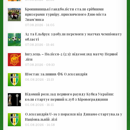
Кропивницькі гандболісти стали срібними
призерами турніру, присвяченого Дню міста
Знам’янка
07.08.2026 - 14:05
А2 та Ельбрук здобули перемоги у матчах чемпіонату
області
07.08.2026 - 13:46
Інгулець – Полісся-2 (2:1): відеоогляд матчу Першої
ліги
07.08.2026 - 09:10
Шостак залишив ФК Олександрія
06.08.2026 - 21:13
Відомий розклад першого раунду Кубка України:
коли стартує перший клуб з Кіровоградщини
05.08.2026 - 16:15
Олександрія U-19 з поразки від Динамо стартувала у
Національній лізі
05.08.2026 - 14:58