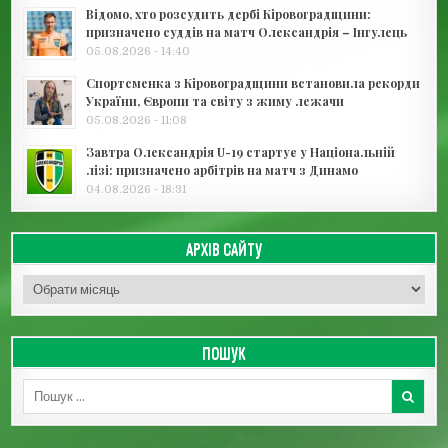
Відомо, хто розсудить дербі Кіровоградщини:
призначено суддів на матч Олександрія – Інгулець
05.08.2026 - 14:40
Спортсменка з Кіровоградщини встановила рекорди
України, Європи та світу з жиму лежачи
05.08.2026 - 11:08
Завтра Олександрія U-19 стартує у Національній
лізі: призначено арбітрів на матч з Динамо
04.08.2026 - 18:31
АРХІВ САЙТУ
Архів сайту
ПОШУК
Пошук для: