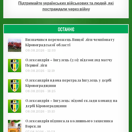
Підтримайте українських військових та людей, які
постраждали через війну
ОСТАННЄ
Визначився переможець Вищої ліги чемпіонату
Кіровоградської області
09.08.2026 - 12:33
Олександрія – Інгулець (3:0): відеоогляд матчу
Першої ліги
09.08.2026 - 12:19
Олександрія вдома переграла Інгулець у дербі
Кіровоградщини
08.08.2026 - 18:25
Олександрія – Інгулець: відомі склади команд на
дербі Кіровоградщини
08.08.2026 - 13:10
Олександрія підписала колишнього захисника
Ворскли
07.08.2026 - 21:53