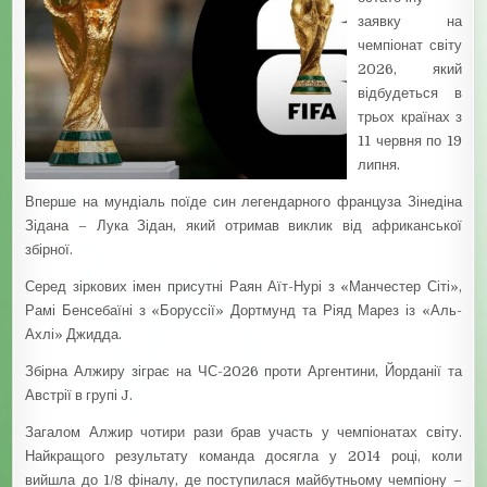
заявку на
чемпіонат світу
2026, який
відбудеться в
трьох країнах з
11 червня по 19
липня.
Вперше на мундіаль поїде син легендарного француза Зінедіна
Зідана – Лука Зідан, який отримав виклик від африканської
збірної.
Серед зіркових імен присутні Раян Аїт-Нурі з «Манчестер Сіті»,
Рамі Бенсебаїні з «Боруссії» Дортмунд та Ріяд Марез із «Аль-
Ахлі» Джидда.
Збірна Алжиру зіграє на ЧС-2026 проти Аргентини, Йорданії та
Австрії в групі J.
Загалом Алжир чотири рази брав участь у чемпіонатах світу.
Найкращого результату команда досягла у 2014 році, коли
вийшла до 1/8 фіналу, де поступилася майбутньому чемпіону –