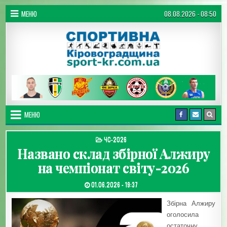
Перейти до вмісту
МЕНЮ
08.08.2026 - 08:50
Спортивна Кіровоградщина
МЕНЮ
ОПУБЛІКУВАТИ В
ЧС-2026
Названо склад збірної Алжиру
на чемпіонат світу-2026
ДАТА ЗАПИСИ:
01.06.2026 - 19:37
Збірна Алжиру
оголосила
остаточну