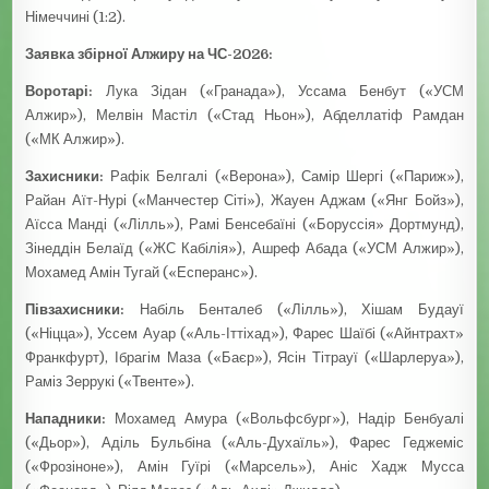
Німеччині (1:2).
Заявка збірної Алжиру на ЧС-2026:
Воротарі:
Лука Зідан («Гранада»), Уссама Бенбут («УСМ
Алжир»), Мелвін Мастіл («Стад Ньон»), Абделлатіф Рамдан
(«МК Алжир»).
Захисники:
Рафік Белгалі («Верона»), Самір Шергі («Париж»),
Райан Аїт-Нурі («Манчестер Сіті»), Жауен Аджам («Янг Бойз»),
Аїсса Манді («Лілль»), Рамі Бенсебаїні («Боруссія» Дортмунд),
Зінеддін Белаїд («ЖС Кабілія»), Ашреф Абада («УСМ Алжир»),
Мохамед Амін Тугай («Есперанс»).
Півзахисники:
Набіль Бенталеб («Лілль»), Хішам Будауї
(«Ніцца»), Уссем Ауар («Аль-Іттіхад»), Фарес Шаїбі («Айнтрахт»
Франкфурт), Ібрагім Маза («Баєр»), Ясін Тітрауї («Шарлеруа»),
Раміз Зеррукі («Твенте»).
Нападники:
Мохамед Амура («Вольфсбург»), Надір Бенбуалі
(«Дьор»), Аділь Бульбіна («Аль-Духаїль»), Фарес Геджеміс
(«Фрозіноне»), Амін Гуїрі («Марсель»), Аніс Хадж Мусса