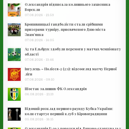
Олександрія підписала колишнього захисника
Ворскли
07.08.2026 - 21:53
Кропивницькі гандболісти стали срібними
призерами турніру, присвяченого Дню міста
Знам’янка
07.08.2026 - 14:05
А2 та Ельбрук здобули перемоги у матчах чемпіонату
області
07.08.2026 - 13:46
Інгулець – Полісся-2 (2:1): відеоогляд матчу Першої
ліги
07.08.2026 - 09:10
Шостак залишив ФК Олександрія
06.08.2026 - 21:13
Відомий розклад першого раунду Кубка України:
коли стартує перший клуб з Кіровоградщини
05.08.2026 - 16:15
Олександрія U-19 з поразки від Динамо стартувала у