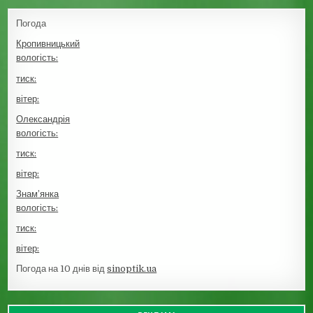
Погода
Кропивницький
вологість:
тиск:
вітер:
Олександрія
вологість:
тиск:
вітер:
Знам’янка
вологість:
тиск:
вітер:
Погода на 10 днів від
sinoptik.ua