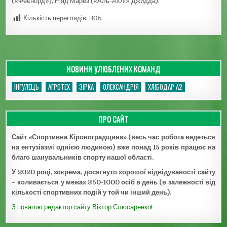
(«Феєнорд»), Ріяд Марез («Аль-Ахлі» Джидда).
Кількість переглядів:
305
НОВИНИ УЛЮБЛЕНИХ КОМАНД
ІНГУЛЕЦЬ
АГРОТЕХ
ЗІРКА
ОЛЕКСАНДРІЯ
ХЛІБОДАР А2
ПРО САЙТ
Сайт «Спортивна Кіровоградщина» (весь час робота ведеться
на ентузіазмі однією людиною) вже понад 15 років працює на
благо шанувальників спорту нашої області.
У 2020 році, зокрема, досягнуто хорошої відвідуваності сайту
– коливається у межах 350-1000 осіб в день (в залежності від
кількості спортивних подій у той чи інший день).
З повагою редактор сайту Віктор Слюсаренко!