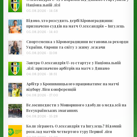
Національній лізі
05.08.2026 - 14:58
Відомо, хто розсудить дербі Кіровоградщини:
призначено суддів на матч Олександрія – Інгулець
05.08.2026 - 14:40
Спортсменка з Кіровоградщини встановила рекорди
України, Європи та світу з жиму лежачи
05.08.2026 - 11:08
Завтра Олександрія U-19 стартує у Національній
лізі: призначено арбітрів на матч з Динамо
04.08.2026 - 18:31
Арбітр з Кропивницького працюватиме на матчі
відбору Ліги конференцій
04.08.2026 - 17:00
Велосипедисти з Мошориного здобули 9 медалей на
Всеукраїнських змаганнях
04.08.2026 - 15:28
Коли зіграють Олександрія та Інгулець? Відомий
розклад матчів четвертого туру Першої ліги