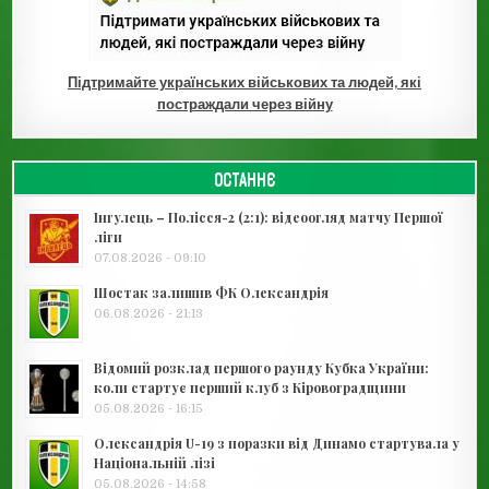
Підтримайте українських військових та людей, які
постраждали через війну
ОСТАННЄ
Інгулець – Полісся-2 (2:1): відеоогляд матчу Першої
ліги
07.08.2026 - 09:10
Шостак залишив ФК Олександрія
06.08.2026 - 21:13
Відомий розклад першого раунду Кубка України:
коли стартує перший клуб з Кіровоградщини
05.08.2026 - 16:15
Олександрія U-19 з поразки від Динамо стартувала у
Національній лізі
05.08.2026 - 14:58