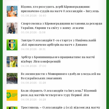
Відомо, хто розсудить дербі Кіровоградщини:
призначено суддів на матч Олександрія – Інгулець
05.08.2026 - 14:40
Спортсменка з Кіровоградщини встановила рекорди
України, Європи та світу з жиму лежачи
05.08.2026 - 11:08
Завтра Олександрія U-19 стартує у Національній
лізі: призначено арбітрів на матч з Динамо
04.08.2026 - 18:31
Арбітр з Кропивницького працюватиме на матчі
відбору Ліги конференцій
04.08.2026 - 17:00
Велосипедисти з Мошориного здобули 9 медалей на
Всеукраїнських змаганнях
04.08.2026 - 15:28
Коли зіграють Олександрія та Інгулець? Відомий
розклад матчів четвертого туру Першої ліги
04.08.2026 - 14:28
Тростянець – Олександрія-2 (0:1): відеоогляд матчу