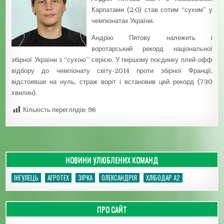
Карпатами (2:0) став сотим “сухим” у
чемпіонатах України.
Андрію Пятову належить і
воротарський рекорд національної
збірної України з “сухою” серією. У першому поєдинку плей-офф
відбору до чемпіонату світу-2014 проти збірної Франції,
відстоявши на нуль, страж воріт і встановив цей рекорд (730
хвилин).
Кількість переглядів:
96
НОВИНИ УЛЮБЛЕНИХ КОМАНД
ІНГУЛЕЦЬ
АГРОТЕХ
ЗІРКА
ОЛЕКСАНДРІЯ
ХЛІБОДАР А2
ПРО САЙТ