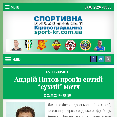
Перейти до вмісту
МЕНЮ
07.08.2026 - 09:26
Спортивна Кіровоградщина
МЕНЮ
ОПУБЛІКУВАТИ В
ПРЕМ'ЄР-ЛІГА
Андрій Пятов провів сотий
“сухий” матч
ДАТА ЗАПИСИ:
25.11.2014 - 08:26
Для голкіпера донецького “Шахтаря”,
вихованця кіровоградського футболу,
Андрія Пятова матч з львівськими