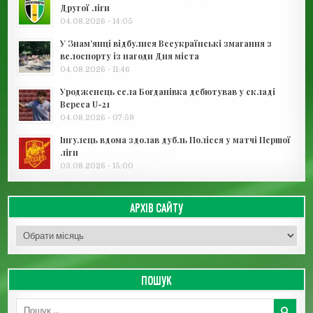
Другої ліги
04.08.2026 - 14:05
У Знам’янці відбулися Всеукраїнські змагання з
велоспорту із нагоди Дня міста
04.08.2026 - 11:46
Уродженець села Богданівка дебютував у складі
Вереса U-21
04.08.2026 - 07:59
Інгулець вдома здолав дубль Полісся у матчі Першої
ліги
03.08.2026 - 15:00
АРХІВ САЙТУ
Архів сайту
ПОШУК
Пошук для: