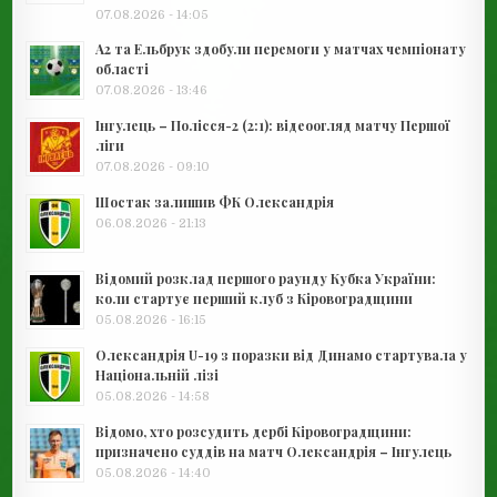
07.08.2026 - 14:05
А2 та Ельбрук здобули перемоги у матчах чемпіонату
області
07.08.2026 - 13:46
Інгулець – Полісся-2 (2:1): відеоогляд матчу Першої
ліги
07.08.2026 - 09:10
Шостак залишив ФК Олександрія
06.08.2026 - 21:13
Відомий розклад першого раунду Кубка України:
коли стартує перший клуб з Кіровоградщини
05.08.2026 - 16:15
Олександрія U-19 з поразки від Динамо стартувала у
Національній лізі
05.08.2026 - 14:58
Відомо, хто розсудить дербі Кіровоградщини:
призначено суддів на матч Олександрія – Інгулець
05.08.2026 - 14:40