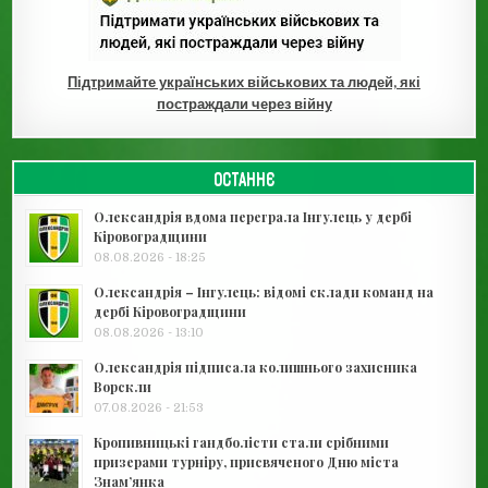
Підтримайте українських військових та людей, які
постраждали через війну
ОСТАННЄ
Олександрія вдома переграла Інгулець у дербі
Кіровоградщини
08.08.2026 - 18:25
Олександрія – Інгулець: відомі склади команд на
дербі Кіровоградщини
08.08.2026 - 13:10
Олександрія підписала колишнього захисника
Ворскли
07.08.2026 - 21:53
Кропивницькі гандболісти стали срібними
призерами турніру, присвяченого Дню міста
Знам’янка