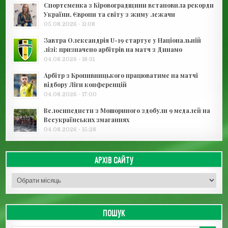
Спортсменка з Кіровоградщини встановила рекорди
України, Європи та світу з жиму лежачи
05.08.2026 - 11:08
Завтра Олександрія U-19 стартує у Національній
лізі: призначено арбітрів на матч з Динамо
04.08.2026 - 18:31
Арбітр з Кропивницького працюватиме на матчі
відбору Ліги конференцій
04.08.2026 - 17:00
Велосипедисти з Мошориного здобули 9 медалей на
Всеукраїнських змаганнях
04.08.2026 - 15:28
АРХІВ САЙТУ
Архів сайту
ПОШУК