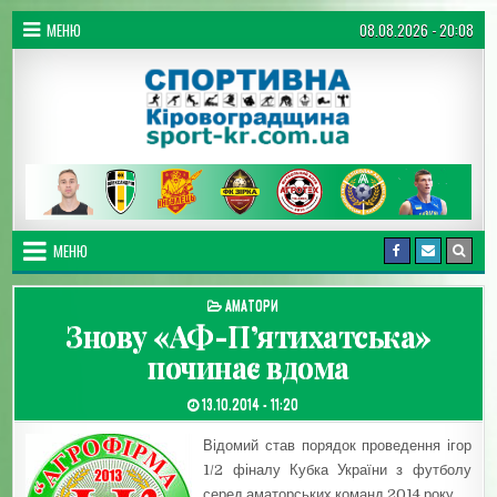
Перейти до вмісту
МЕНЮ
08.08.2026 - 20:08
Спортивна Кіровоградщина
МЕНЮ
ОПУБЛІКУВАТИ В
АМАТОРИ
Знову «АФ-П’ятихатська»
починає вдома
ДАТА ЗАПИСИ:
13.10.2014 - 11:20
Відомий став порядок проведення ігор
1/2 фіналу Кубка України з футболу
серед аматорських команд 2014 року.