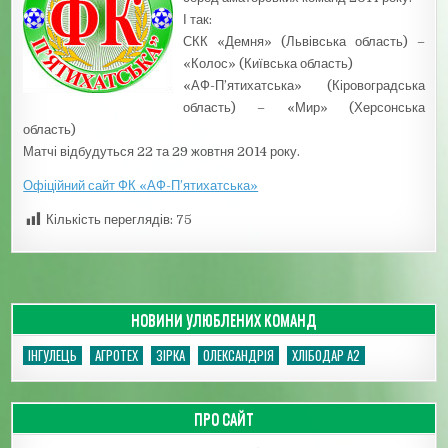
І так:
СКК «Демня» (Львівська область) –
«Колос» (Київська область)
«АФ-П’ятихатська» (Кіровоградська
область) – «Мир» (Херсонська
область)
Матчі відбудуться 22 та 29 жовтня 2014 року.
Офіційний сайт ФК «АФ-П’ятихатська»
Кількість переглядів:
75
НОВИНИ УЛЮБЛЕНИХ КОМАНД
ІНГУЛЕЦЬ
АГРОТЕХ
ЗІРКА
ОЛЕКСАНДРІЯ
ХЛІБОДАР А2
ПРО САЙТ