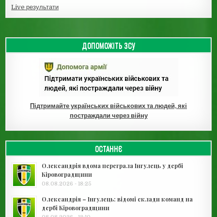
Live результати
ДОПОМОЖІТЬ ЗСУ
Підтримайте українських військових та людей, які
постраждали через війну
ОСТАННЄ
Олександрія вдома переграла Інгулець у дербі
Кіровоградщини
08.08.2026 - 18:25
Олександрія – Інгулець: відомі склади команд на
дербі Кіровоградщини