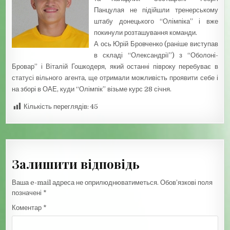
Панцулая не підійшли тренерському
штабу донецького “Олімпіка” і вже
покинули розташування команди.
А ось Юрій Бровченко (раніше виступав
в складі “Олександрії”) з “Оболоні-
Бровар” і Віталій Гошкодеря, який останні півроку перебуває в
статусі вільного агента, ще отримали можливість проявити себе і
на зборі в ОАЕ, куди “Олімпік” візьме курс 28 січня.
Кількість переглядів:
45
Залишити відповідь
Ваша e-mail адреса не оприлюднюватиметься.
Обов’язкові поля
позначені
*
Коментар
*