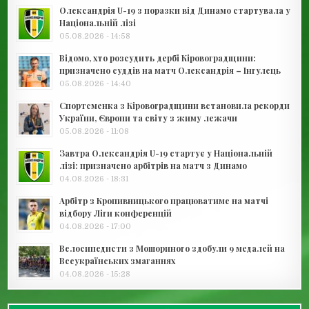
Олександрія U-19 з поразки від Динамо стартувала у
Національній лізі
05.08.2026 - 14:58
Відомо, хто розсудить дербі Кіровоградщини:
призначено суддів на матч Олександрія – Інгулець
05.08.2026 - 14:40
Спортсменка з Кіровоградщини встановила рекорди
України, Європи та світу з жиму лежачи
05.08.2026 - 11:08
Завтра Олександрія U-19 стартує у Національній
лізі: призначено арбітрів на матч з Динамо
04.08.2026 - 18:31
Арбітр з Кропивницького працюватиме на матчі
відбору Ліги конференцій
04.08.2026 - 17:00
Велосипедисти з Мошориного здобули 9 медалей на
Всеукраїнських змаганнях
04.08.2026 - 15:28