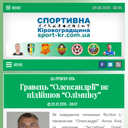
Перейти до вмісту
МЕНЮ
09.08.2026 - 08:45
Спортивна Кіровоградщина
МЕНЮ
ОПУБЛІКУВАТИ В
ПРЕМ'ЄР-ЛІГА
Гравець “Олександрії” не
підійшов “Олімпіку”
ДАТА ЗАПИСИ:
23.01.2015 - 08:07
Як повідомляє телеканал Футбол 1,
півзахисник “Олександрії” Антон Кіча
та нападник “Зестафоні” Георгі