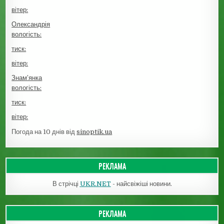
вітер:
Олександрія
вологість:
тиск:
вітер:
Знам’янка
вологість:
тиск:
вітер:
Погода на 10 днів від
sinoptik.ua
РЕКЛАМА
В стрічці
UKR.NET
- найсвіжіші новини.
РЕКЛАМА