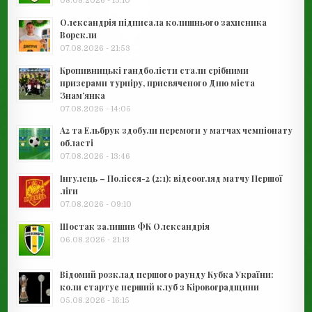
08.08.2026 - 13:10
Олександрія підписала колишнього захисника
Ворскли
07.08.2026 - 21:53
Кропивницькі гандболісти стали срібними
призерами турніру, присвяченого Дню міста
Знам’янка
07.08.2026 - 14:05
А2 та Ельбрук здобули перемоги у матчах чемпіонату
області
07.08.2026 - 13:46
Інгулець – Полісся-2 (2:1): відеоогляд матчу Першої
ліги
07.08.2026 - 09:10
Шостак залишив ФК Олександрія
06.08.2026 - 21:13
Відомий розклад першого раунду Кубка України:
коли стартує перший клуб з Кіровоградщини
05.08.2026 - 16:15