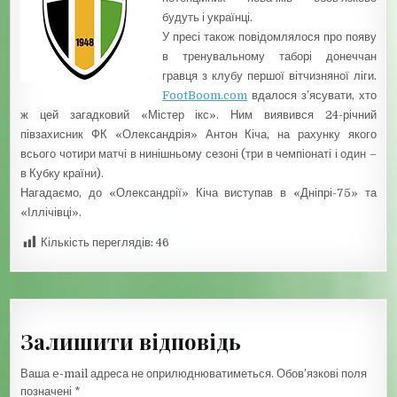
будуть і українці.
У пресі також повідомлялося про появу
в тренувальному таборі донеччан
гравця з клубу першої вітчизняної ліги.
FootBoom.com
вдалося з’ясувати, хто
ж цей загадковий «Містер ікс». Ним виявився 24-річний
півзахисник ФК «Олександрія» Антон Кіча, на рахунку якого
всього чотири матчі в нинішньому сезоні (три в чемпіонаті і один –
в Кубку країни).
Нагадаємо, до «Олександрії» Кіча виступав в «Дніпрі-75» та
«Іллічівці».
Кількість переглядів:
46
Залишити відповідь
Ваша e-mail адреса не оприлюднюватиметься.
Обов’язкові поля
позначені
*