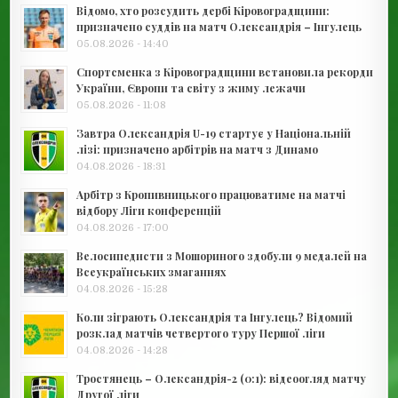
Відомо, хто розсудить дербі Кіровоградщини:
призначено суддів на матч Олександрія – Інгулець
05.08.2026 - 14:40
Спортсменка з Кіровоградщини встановила рекорди
України, Європи та світу з жиму лежачи
05.08.2026 - 11:08
Завтра Олександрія U-19 стартує у Національній
лізі: призначено арбітрів на матч з Динамо
04.08.2026 - 18:31
Арбітр з Кропивницького працюватиме на матчі
відбору Ліги конференцій
04.08.2026 - 17:00
Велосипедисти з Мошориного здобули 9 медалей на
Всеукраїнських змаганнях
04.08.2026 - 15:28
Коли зіграють Олександрія та Інгулець? Відомий
розклад матчів четвертого туру Першої ліги
04.08.2026 - 14:28
Тростянець – Олександрія-2 (0:1): відеоогляд матчу
Другої ліги