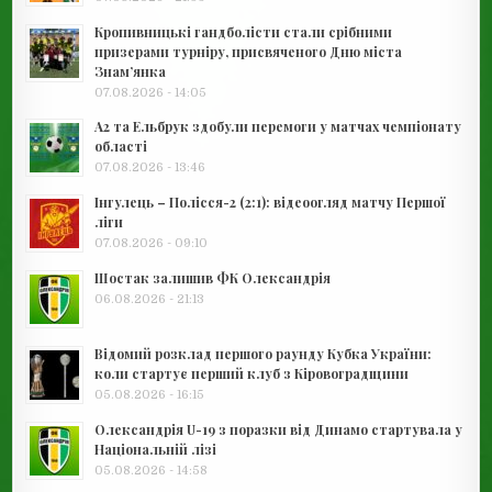
Кропивницькі гандболісти стали срібними
призерами турніру, присвяченого Дню міста
Знам’янка
07.08.2026 - 14:05
А2 та Ельбрук здобули перемоги у матчах чемпіонату
області
07.08.2026 - 13:46
Інгулець – Полісся-2 (2:1): відеоогляд матчу Першої
ліги
07.08.2026 - 09:10
Шостак залишив ФК Олександрія
06.08.2026 - 21:13
Відомий розклад першого раунду Кубка України:
коли стартує перший клуб з Кіровоградщини
05.08.2026 - 16:15
Олександрія U-19 з поразки від Динамо стартувала у
Національній лізі
05.08.2026 - 14:58