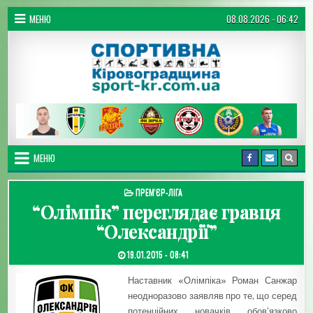
Перейти до вмісту
МЕНЮ
08.08.2026 - 06:42
Спортивна Кіровоградщина
МЕНЮ
ОПУБЛІКУВАТИ В
ПРЕМ'ЄР-ЛІГА
“Олімпік” переглядає гравця
“Олександрії”
ДАТА ЗАПИСИ:
19.01.2015 - 08:41
Наставник «Олімпіка» Роман Санжар
неодноразово заявляв про те, що серед
потенційних новачків обов’язково