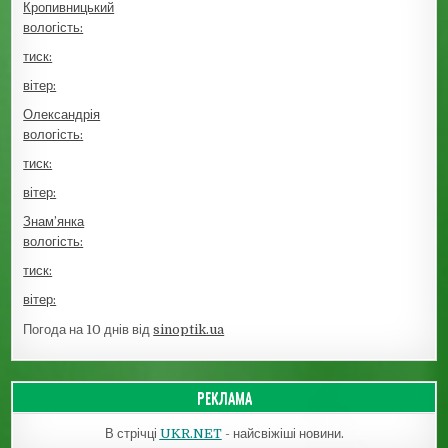
Кропивницький
вологість:
тиск:
вітер:
Олександрія
вологість:
тиск:
вітер:
Знам’янка
вологість:
тиск:
вітер:
Погода на 10 днів від
sinoptik.ua
РЕКЛАМА
В стрічці
UKR.NET
- найсвіжіші новини.