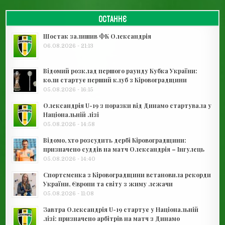
ОСТАННЄ
Шостак залишив ФК Олександрія
06.08.2026 - 21:13
Відомий розклад першого раунду Кубка України:
коли стартує перший клуб з Кіровоградщини
05.08.2026 - 16:15
Олександрія U-19 з поразки від Динамо стартувала у
Національній лізі
05.08.2026 - 14:58
Відомо, хто розсудить дербі Кіровоградщини:
призначено суддів на матч Олександрія – Інгулець
05.08.2026 - 14:40
Спортсменка з Кіровоградщини встановила рекорди
України, Європи та світу з жиму лежачи
05.08.2026 - 11:08
Завтра Олександрія U-19 стартує у Національній
лізі: призначено арбітрів на матч з Динамо