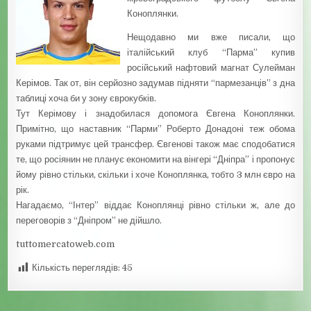
Коноплянки.
Нещодавно ми вже писали, що
італійський клуб “Парма” купив
російський нафтовий магнат Сулейман
Керімов. Так от, він серйозно задумав підняти “пармезанців” з дна
таблиці хоча би у зону єврокубків.
Тут Керімову і знадобилася допомога Євгена Коноплянки.
Примітно, що наставник “Парми” Роберто Донадоні теж обома
руками підтримує цей трансфер. Євгенові також має сподобатися
те, що росіянин не планує економити на вінгері “Дніпра” і пропонує
йому рівно стільки, скільки і хоче Коноплянка, тобто 3 млн євро на
рік.
Нагадаємо, “Інтер” віддає Коноплянці рівно стільки ж, але до
переговорів з “Дніпром” не дійшло.
tuttomercatoweb.com
Кількість переглядів:
45