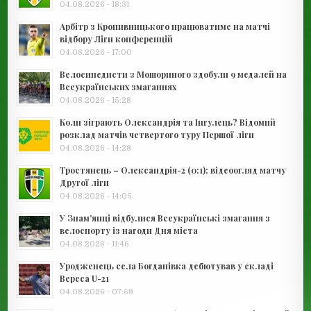
04.08.2026 - 18:31
Арбітр з Кропивницького працюватиме на матчі
відбору Ліги конференцій
04.08.2026 - 17:00
Велосипедисти з Мошориного здобули 9 медалей на
Всеукраїнських змаганнях
04.08.2026 - 15:28
Коли зіграють Олександрія та Інгулець? Відомий
розклад матчів четвертого туру Першої ліги
04.08.2026 - 14:28
Тростянець – Олександрія-2 (0:1): відеоогляд матчу
Другої ліги
04.08.2026 - 14:05
У Знам’янці відбулися Всеукраїнські змагання з
велоспорту із нагоди Дня міста
04.08.2026 - 11:46
Уродженець села Богданівка дебютував у складі
Вереса U-21
04.08.2026 - 07:59