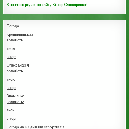
З повагою редактор сайту Віктор Слюсаренко!
Погода
Кропивницький
вологість:
тиск:
вітер:
Олександрія
вологість:
тиск:
вітер:
Знам’янка
вологість:
тиск:
вітер:
Погода на 10 днів від
sinoptik.ua