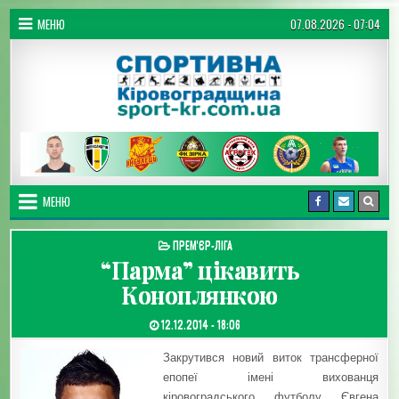
Перейти до вмісту
МЕНЮ
07.08.2026 - 07:04
Спортивна Кіровоградщина
МЕНЮ
ОПУБЛІКУВАТИ В
ПРЕМ'ЄР-ЛІГА
“Парма” цікавить
Коноплянкою
ДАТА ЗАПИСИ:
12.12.2014 - 18:06
Закрутився новий виток трансферної
епопеї імені вихованця
кіровоградського футболу Євгена