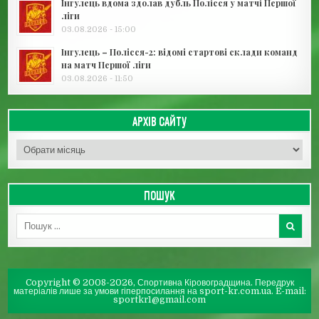
Інгулець вдома здолав дубль Полісся у матчі Першої
ліги
03.08.2026 - 15:00
Інгулець – Полісся-2: відомі стартові склади команд
на матч Першої ліги
03.08.2026 - 11:50
АРХІВ САЙТУ
Архів сайту
ПОШУК
Пошук для:
Copyright © 2008-2026, Спортивна Кіровоградщина. Передрук
матеріалів лише за умови гіперпосилання на sport-kr.com.ua. E-mail:
sportkr1@gmail.com