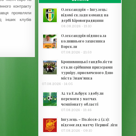
инного контракту
Олександрія – Інгулець:
равця проявляли
відомі склади команд на
яд інших клубів
дербі Кіровоградщини
08.08.2026 - 13:10
Олександрія підписала
колишнього захисника
Ворскли
07.08.2026 - 21:53
Кропивницькі гандболісти
стали срібними призерами
турніру, присвяченого Дню
міста Знам’янка
07.08.2026 - 14:05
А2 та Ельбрук здобули
перемоги у матчах
чемпіонату області
07.08.2026 - 13:46
Інгулець – Полісся-2 (2:1):
відеоогляд матчу Першої ліги
07.08.2026 - 09:10