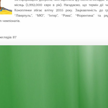
місяць (1,992,000 євро в рік). Нагадаємо, що термін дії ч
Коноплянки збігає влітку 2015 року. Зацікавленість до г
“Ліверпуль”, “МЮ”, “Інтер”, “Рома”, “Фіорентина” та р
п-чемпіонатів.
реглядів:
87