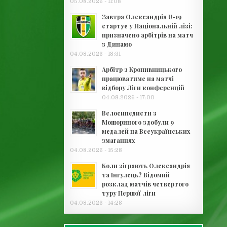
05.08.2026 - 11:08
Завтра Олександрія U-19
стартує у Національній лізі:
призначено арбітрів на матч
з Динамо
04.08.2026 - 18:31
Арбітр з Кропивницького
працюватиме на матчі
відбору Ліги конференцій
04.08.2026 - 17:00
Велосипедисти з
Мошориного здобули 9
медалей на Всеукраїнських
змаганнях
04.08.2026 - 15:28
Коли зіграють Олександрія
та Інгулець? Відомий
розклад матчів четвертого
туру Першої ліги
04.08.2026 - 14:28