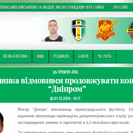
РАЇНСЬКИХ ВІЙСЬКОВИХ ТА ЛЮДЕЙ, ЯКІ ПОСТРАЖДАЛИ ЧЕРЕЗ ВІЙНУ
ПРО САЙТ
ЛЕГКА АТЛЕТИКА
ІНШЕ
РЕДАКЦІЯ
БЛОГИ
ЧС-2026
ОПУБЛІКУВАТИ В
ПРЕМ'ЄР-ЛІГА
янка відмовився продовжувати кон
“Дніпром”
ДАТА ЗАПИСИ:
07.12.2014 - 14:17
Вінгер “Дніпра”, вихованець кіровоградського футболу, Є
відхилив пропозицію керівництва дніпропетровського клубу ук
на покращених умовах із зарплатою в 2,5 мільйона євро на рік.
За інформацією джерела, нині зарплата футболіста складає 1