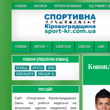
Перейти до вмісту
ГОЛОВНА
КОНТАКТИ
КОРИСНІ ПОСИЛАННЯ
ПІДТРИМАЙТЕ УК
Спортивна Кіровоградщина
ГОЛОВНА
ФУТБОЛ
БАСКЕТБОЛ
БЕЙСБОЛ
БОКС
НОВИНИ УЛЮБЛЕНИХ КОМАНД
Конопл
ІНГУЛЕЦЬ
АГРОТЕХ
ЗІРКА
ОЛЕКСАНДРІЯ
ХЛІБОДАР А2
ПРО САЙТ
Сайт «Спортивна Кіровоградщина»
(весь час робота ведеться на
ентузіазмі однією людиною) вже