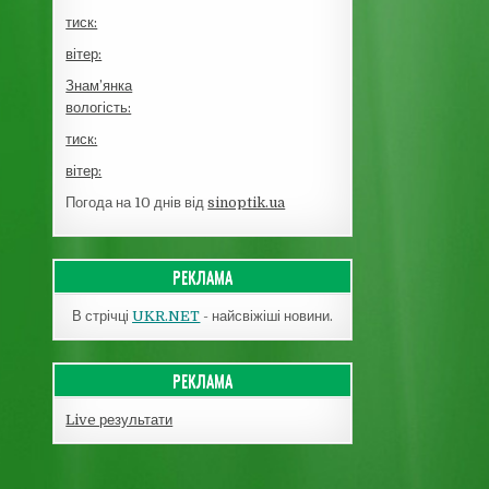
тиск:
вітер:
Знам’янка
вологість:
тиск:
вітер:
Погода на 10 днів від
sinoptik.ua
РЕКЛАМА
В стрічці
UKR.NET
- найсвіжіші новини.
РЕКЛАМА
Live результати