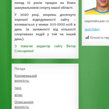
понад 15 років працює на благо
шанувальників спорту нашої області.
У 2020 році, зокрема, досягнуто
хорошої відвідуваності сайту –
європейських то
коливається у межах 350-1000 осіб в
matchday
день (в залежності від кількості
спортивних подій у той чи інший
Кількість пе
день).
З повагою редактор сайту Віктор
Слюсаренко!
Погода
Кропивницький
вологість:
тиск:
вітер:
Олександрія
вологість: