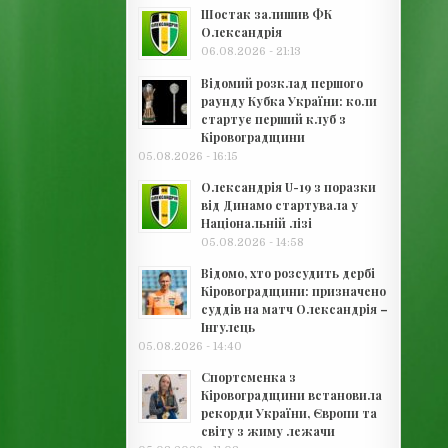
Шостак залишив ФК
Олександрія
06.08.2026 - 21:13
Відомий розклад першого
раунду Кубка України: коли
стартує перший клуб з
Кіровоградщини
05.08.2026 - 16:15
Олександрія U-19 з поразки
від Динамо стартувала у
Національній лізі
05.08.2026 - 14:58
Відомо, хто розсудить дербі
Кіровоградщини: призначено
суддів на матч Олександрія –
Інгулець
05.08.2026 - 14:40
Спортсменка з
Кіровоградщини встановила
рекорди України, Європи та
світу з жиму лежачи