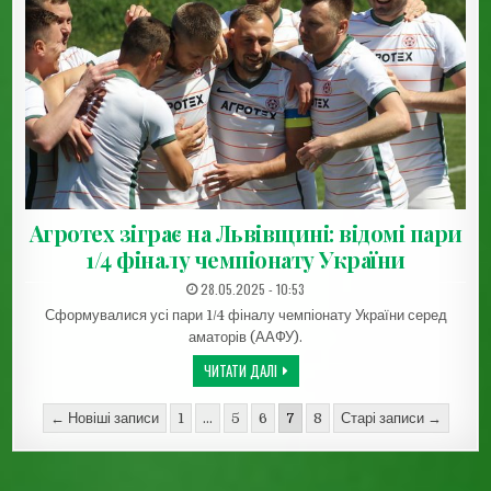
Агротех зіграє на Львівщині: відомі пари
1/4 фіналу чемпіонату України
ДАТА ЗАПИСИ:
28.05.2025 - 10:53
Сформувалися усі пари 1/4 фіналу чемпіонату України серед
аматорів (ААФУ).
АГРОТЕХ ЗІГРАЄ НА ЛЬВІВЩИНІ: ВІДОМ
ЧИТАТИ ДАЛІ
Пагінація записів
← Новіші записи
1
…
5
6
7
8
Старі записи →