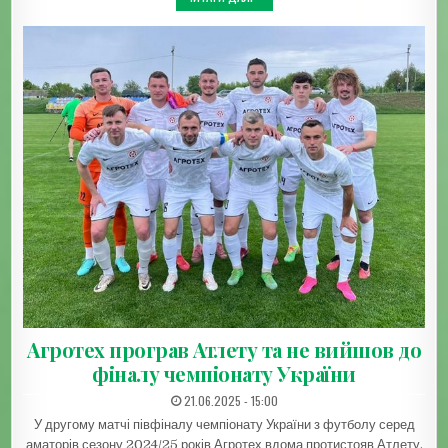
Агротех програв Атлету та не вийшов до
фіналу чемпіонату України
ДАТА ЗАПИСИ:
21.06.2025 - 15:00
У другому матчі півфіналу чемпіонату України з футболу серед
аматорів сезону 2024/25 років Агротех вдома протистояв Атлету.