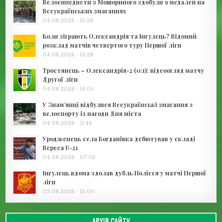
Велосипедисти з Мошориного здобули 9 медалей на
Всеукраїнських змаганнях
04.08.2026 - 15:28
Коли зіграють Олександрія та Інгулець? Відомий
розклад матчів четвертого туру Першої ліги
04.08.2026 - 14:28
Тростянець – Олександрія-2 (0:1): відеоогляд матчу
Другої ліги
04.08.2026 - 14:05
У Знам’янці відбулися Всеукраїнські змагання з
велоспорту із нагоди Дня міста
04.08.2026 - 11:46
Уродженець села Богданівка дебютував у складі
Вереса U-21
04.08.2026 - 07:59
Інгулець вдома здолав дубль Полісся у матчі Першої
ліги
03.08.2026 - 15:00
АРХІВ САЙТУ