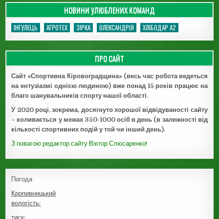
НОВИНИ УЛЮБЛЕНИХ КОМАНД
ІНГУЛЕЦЬ
АГРОТЕХ
ЗІРКА
ОЛЕКСАНДРІЯ
ХЛІБОДАР А2
ПРО САЙТ
Сайт «Спортивна Кіровоградщина» (весь час робота ведеться
на ентузіазмі однією людиною) вже понад 15 років працює на
благо шанувальників спорту нашої області.
У 2020 році, зокрема, досягнуто хорошої відвідуваності сайту
– коливається у межах 350-1000 осіб в день (в залежності від
кількості спортивних подій у той чи інший день).
З повагою редактор сайту Віктор Слюсаренко!
Погода
Кропивницький
вологість:
тиск: