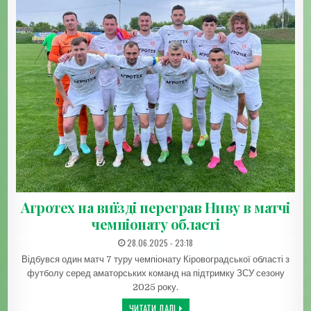
Агротех на виїзді переграв Ниву в матчі
чемпіонату області
ДАТА ЗАПИСИ:
28.06.2025 - 23:18
Відбувся один матч 7 туру чемпіонату Кіровоградської області з
футболу серед аматорських команд на підтримку ЗСУ сезону
2025 року.
АГРОТЕХ НА ВИЇЗДІ ПЕРЕГРАВ НИВУ В
ЧИТАТИ ДАЛІ