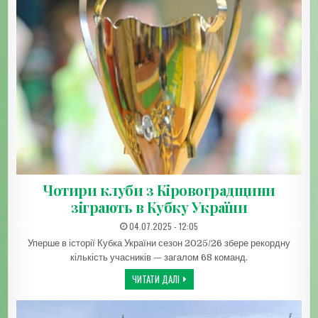
Чотири клуби з Кіровоградщини
зіграють в Кубку України
ДАТА ЗАПИСИ:
04.07.2025 - 12:05
Уперше в історії Кубка України сезон 2025/26 збере рекордну
кількість учасників — загалом 68 команд.
ЧОТИРИ КЛУБИ З КІРОВОГРАДЩИНИ ЗІ
ЧИТАТИ ДАЛІ