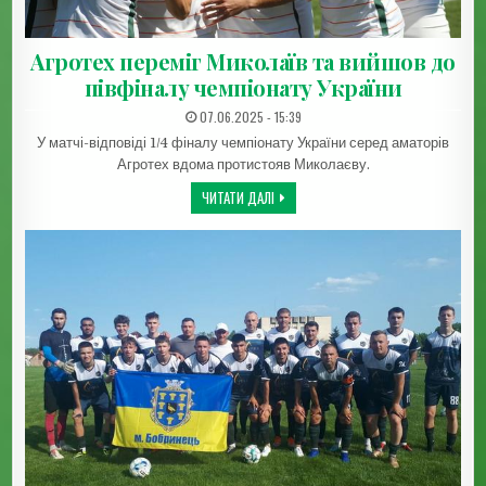
Агротех переміг Миколаїв та вийшов до
півфіналу чемпіонату України
ДАТА ЗАПИСИ:
07.06.2025 - 15:39
У матчі-відповіді 1/4 фіналу чемпіонату України серед аматорів
Агротех вдома протистояв Миколаєву.
АГРОТЕХ ПЕРЕМІГ МИКОЛАЇВ ТА ВИЙШО
ЧИТАТИ ДАЛІ