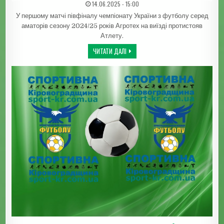
ДАТА ЗАПИСИ:
14.06.2025 - 15:00
У першому матчі півфіналу чемпіонату України з футболу серед
аматорів сезону 2024/25 років Агротех на виїзді протистояв
Атлету.
АГРОТЕХ У БІЛЬШОСТІ ПОСТУПИВСЯ А
ЧИТАТИ ДАЛІ