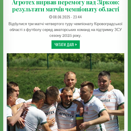
Агротех вирвав перемогу над Зіркою:
результати матчів чемпіонату області
ДАТА ЗАПИСИ:
08.06.2025 - 23:44
Відбулися три матчі четвертого туру чемпіонату Кіровоградської
області з футболу серед аматорських команд на підтримку ЗСУ
сезону 2025 року.
АГРОТЕХ ВИРВАВ ПЕРЕМОГУ НАД ЗІРК
ЧИТАТИ ДАЛІ