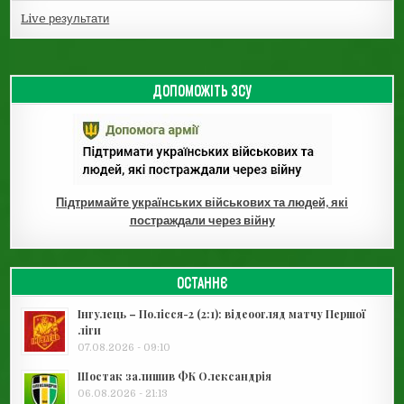
Live результати
ДОПОМОЖІТЬ ЗСУ
Підтримайте українських військових та людей, які
постраждали через війну
ОСТАННЄ
Інгулець – Полісся-2 (2:1): відеоогляд матчу Першої
ліги
07.08.2026 - 09:10
Шостак залишив ФК Олександрія
06.08.2026 - 21:13