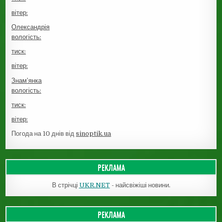
вітер:
Олександрія
вологість:
тиск:
вітер:
Знам’янка
вологість:
тиск:
вітер:
Погода на 10 днів від
sinoptik.ua
РЕКЛАМА
В стрічці
UKR.NET
- найсвіжіші новини.
РЕКЛАМА