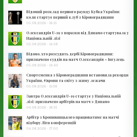
Відомий розклад першого раунду Кубка України:
коли стартує перший клуб з Кіровоградщини
05.08.2026 - 16:15
Олександрія U-19 з поразки від Динамо стартувала у
Національній лізі
05.08.2026 - 14:58
Відомо, хто розсудить дербі Кіровоградщини:
призначено суддів на матч Олександрія – Інгулець
05.08.2026 - 14:40
Спортсменка з Кіровоградщини встановила рекорди
України, Європи та світу з жиму лежачи
05.08.2026 - 11:08
Завтра Олександрія U-19 стартує у Національній
лізі: призначено арбітрів на матч з Динамо
04.08.2026 - 18:31
Арбітр з Кропивницького працюватиме на матчі
відбору Ліги конференцій
04.08.2026 - 17:00