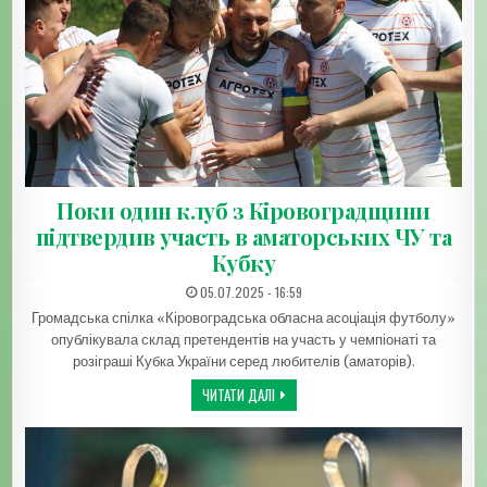
Поки один клуб з Кіровоградщини
підтвердив участь в аматорських ЧУ та
Кубку
ДАТА ЗАПИСИ:
05.07.2025 - 16:59
Громадська спілка «Кіровоградська обласна асоціація футболу»
опублікувала склад претендентів на участь у чемпіонаті та
розіграші Кубка України серед любителів (аматорів).
ПОКИ ОДИН КЛУБ З КІРОВОГРАДЩИНИ
ЧИТАТИ ДАЛІ