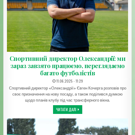
Спортивний директор Олександрії: ми
зараз завзято працюємо, переглядаємо
багато футболістів
ДАТА ЗАПИСИ:
11.06.2025 - 11:29
Спортивний директор «Олександрії» Євген Кочерга розповів про
своє призначення на нову посаду, а також поділився думкою
щодо планів клубу під час трансферного вікна.
СПОРТИВНИЙ ДИРЕКТОР ОЛЕКСАНДРІЇ
ЧИТАТИ ДАЛІ