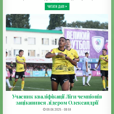
ОЛЕКСАНДРІЯ ВИЗНАЧИЛАСЯ З ФАВОР
ЧИТАТИ ДАЛІ
Учасник кваліфікації Ліги чемпіонів
зацікавився лідером Олександрії
ДАТА ЗАПИСИ:
09.06.2025 - 08:59