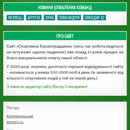
НОВИНИ УЛЮБЛЕНИХ КОМАНД
ІНГУЛЕЦЬ
АГРОТЕХ
ЗІРКА
ОЛЕКСАНДРІЯ
ХЛІБОДАР А2
ПРО САЙТ
Сайт «Спортивна Кіровоградщина» (весь час робота ведеться
на ентузіазмі однією людиною) вже понад 15 років працює на
благо шанувальників спорту нашої області.
У 2020 році, зокрема, досягнуто хорошої відвідуваності сайту
– коливається у межах 350-1000 осіб в день (в залежності від
кількості спортивних подій у той чи інший день).
З повагою редактор сайту Віктор Слюсаренко!
Погода
Кропивницький
вологість: