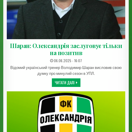
Шаран: Олександрія заслуговує тільки
на позитив
ДАТА ЗАПИСИ:
06.06.2025 - 16:07
Відомий український тренер Володимир Шаран висловив свою
думку про минулий сезон в УПЛ.
ШАРАН: ОЛЕКСАНДРІЯ ЗАСЛУГОВУЄ ТІ
ЧИТАТИ ДАЛІ