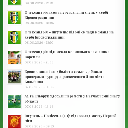
09.08.2026 - 12:19
Олександрія вдома переграла Інгулець у дербі
Кіровоградщини
08.08.2026 - 18:25
Олександрія – Інгулець: відомі склади команд на
дербі Кіровоградщини
08.08.2026 - 13:10
Олександрія підписала колишнього захисника
Ворскли
07.08.2026 - 21:53
Кропивницькі гандболісти стали срібними
призерами турніру, присвяченого Дню міста
Знам’янка
07.08.2026 - 14:05
А2 та Ельбрук здобули перемоги у матчах чемпіонату
області
07.08.2026 - 13:46
Інгулець – Полісся-2 (2:1): відеоогляд матчу Першої
ліги
07.08.2026 - 09:10