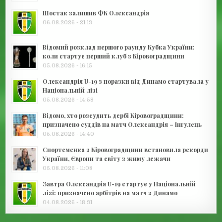
Шостак залишив ФК Олександрія
06.08.2026 - 21:13
Відомий розклад першого раунду Кубка України:
коли стартує перший клуб з Кіровоградщини
05.08.2026 - 16:15
Олександрія U-19 з поразки від Динамо стартувала у
Національній лізі
05.08.2026 - 14:58
Відомо, хто розсудить дербі Кіровоградщини:
призначено суддів на матч Олександрія – Інгулець
05.08.2026 - 14:40
Спортсменка з Кіровоградщини встановила рекорди
України, Європи та світу з жиму лежачи
05.08.2026 - 11:08
Завтра Олександрія U-19 стартує у Національній
лізі: призначено арбітрів на матч з Динамо
04.08.2026 - 18:31