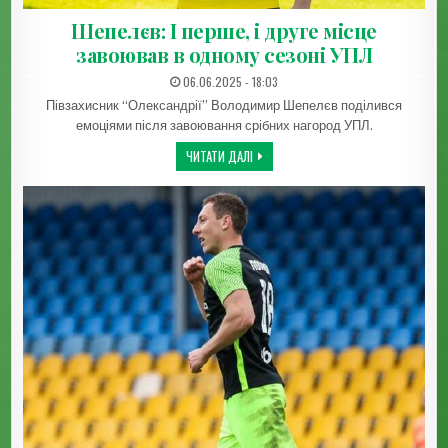
Шепелєв: І перше, і друге місце
завоював в одному сезоні УПЛ
ДАТА ЗАПИСИ:
06.06.2025 - 18:03
Півзахисник “Олександрії” Володимир Шепелєв поділився
емоціями після завоювання срібних нагород УПЛ.
ШЕПЕЛЄВ: І ПЕРШЕ, І ДРУГЕ МІСЦЕ З
ЧИТАТИ ДАЛІ