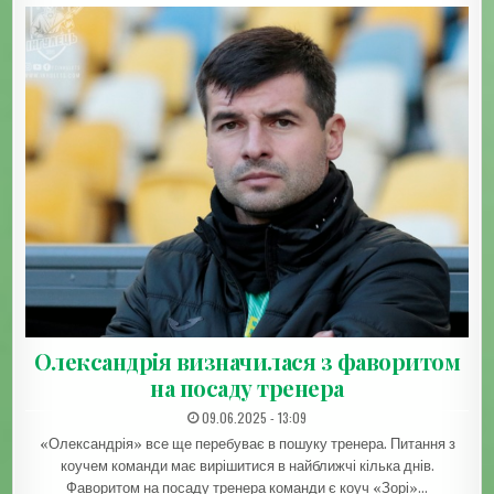
Олександрія визначилася з фаворитом
на посаду тренера
ДАТА ЗАПИСИ:
09.06.2025 - 13:09
«Олександрія» все ще перебуває в пошуку тренера. Питання з
коучем команди має вирішитися в найближчі кілька днів.
Фаворитом на посаду тренера команди є коуч «Зорі»…