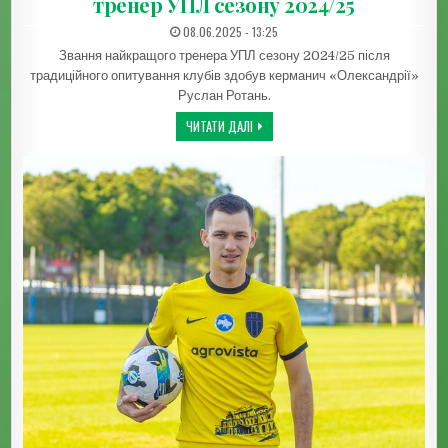
тренер УПЛ сезону 2024/25
ДАТА ЗАПИСИ:
08.06.2025 - 13:25
Звання найкращого тренера УПЛ сезону 2024/25 після
традиційного опитування клубів здобув керманич «Олександрії»
Руслан Ротань.
ЕКСНАСТАВНИК ОЛЕКСАНДРІЇ – НАЙКР
ЧИТАТИ ДАЛІ