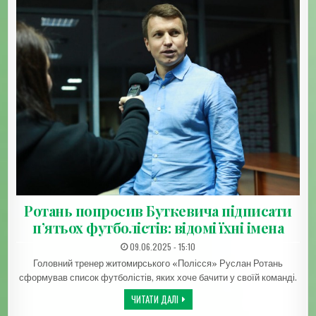
Ротань попросив Буткевича підписати
п’ятьох футболістів: відомі їхні імена
ДАТА ЗАПИСИ:
09.06.2025 - 15:10
Головний тренер житомирського «Полісся» Руслан Ротань
сформував список футболістів, яких хоче бачити у своїй команді.
РОТАНЬ ПОПРОСИВ БУТКЕВИЧА ПІДПИС
ЧИТАТИ ДАЛІ