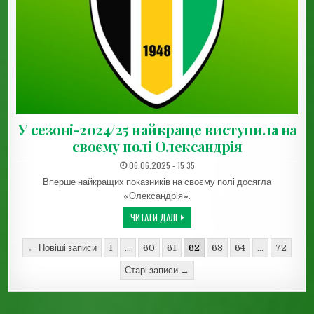
У сезоні-2024/25 найкраще виступила на
своєму полі Олександрія
ДАТА ЗАПИСИ:
06.06.2025 - 15:35
Вперше найкращих показників на своєму полі досягла
«Олександрія».
У СЕЗОНІ-2024/25 НАЙКРАЩЕ ВИСТУП
ЧИТАТИ ДАЛІ
Пагінація записів
← Новіші записи
1
…
60
61
62
63
64
…
72
Старі записи →