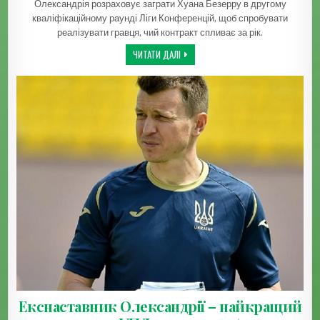
Олександрія розраховує заграти Хуана Безерру в другому
кваліфікаційному раунді Ліги Конференцій, щоб спробувати
реалізувати гравця, чий контракт спливає за рік.
УЧАСНИК КВАЛІФІКАЦІЇ ЛІГИ ЧЕМПІОН
ЧИТАТИ ДАЛІ
Екснаставник Олександрії – найкращий