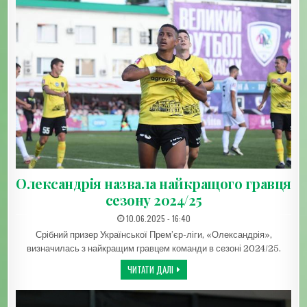
Олександрія назвала найкращого гравця
сезону 2024/25
ДАТА ЗАПИСИ:
10.06.2025 - 16:40
Срібний призер Української Прем’єр-ліги, «Олександрія»,
визначилась з найкращим гравцем команди в сезоні 2024/25.
ОЛЕКСАНДРІЯ НАЗВАЛА НАЙКРАЩОГО 
ЧИТАТИ ДАЛІ