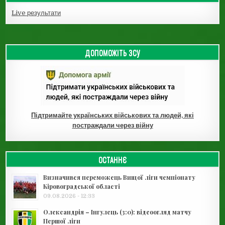
Live результати
ДОПОМОЖІТЬ ЗСУ
Підтримайте українських військових та людей, які
постраждали через війну
ОСТАННЄ
Визначився переможець Вищої ліги чемпіонату
Кіровоградської області
09.08.2026 - 12:33
Олександрія – Інгулець (3:0): відеоогляд матчу
Першої ліги