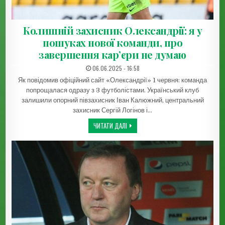
Колишній захисник Олександрії: я у
пошуках нової команди, про
завершення кар’єри не думаю
ДАТА ЗАПИСИ:
06.06.2025 - 16:58
Як повідомив офіційний сайт «Олександрії» 1 червня: команда
попрощалася одразу з 3 футболістами. Український клуб
залишили опорний півзахисник Іван Калюжний, центральний
захисник Сергій Логінов і…
КОЛИШНІЙ ЗАХИСНИК ОЛЕКСАНДРІЇ: Я
ЧИТАТИ ДАЛІ