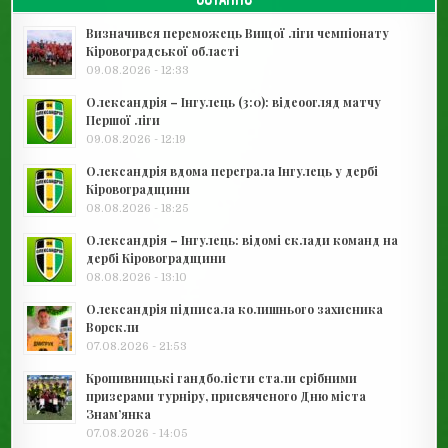
Визначився переможець Вищої ліги чемпіонату
Кіровоградської області
09.08.2026 - 12:33
Олександрія – Інгулець (3:0): відеоогляд матчу
Першої ліги
09.08.2026 - 12:19
Олександрія вдома переграла Інгулець у дербі
Кіровоградщини
08.08.2026 - 18:25
Олександрія – Інгулець: відомі склади команд на
дербі Кіровоградщини
08.08.2026 - 13:10
Олександрія підписала колишнього захисника
Ворскли
07.08.2026 - 21:53
Кропивницькі гандболісти стали срібними
призерами турніру, присвяченого Дню міста
Знам’янка
07.08.2026 - 14:05