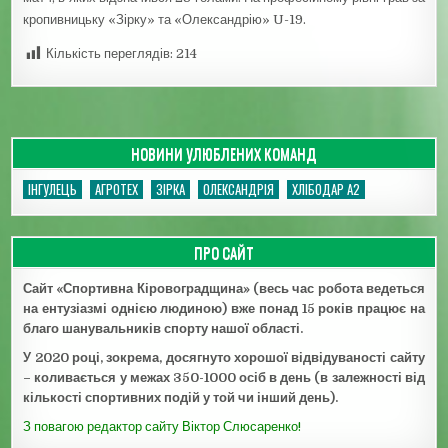
кропивницьку «Зірку» та «Олександрію» U-19.
Кількість переглядів:
214
НОВИНИ УЛЮБЛЕНИХ КОМАНД
ІНГУЛЕЦЬ
АГРОТЕХ
ЗІРКА
ОЛЕКСАНДРІЯ
ХЛІБОДАР А2
ПРО САЙТ
Сайт «Спортивна Кіровоградщина» (весь час робота ведеться
на ентузіазмі однією людиною) вже понад 15 років працює на
благо шанувальників спорту нашої області.
У 2020 році, зокрема, досягнуто хорошої відвідуваності сайту
– коливається у межах 350-1000 осіб в день (в залежності від
кількості спортивних подій у той чи інший день).
З повагою редактор сайту Віктор Слюсаренко!