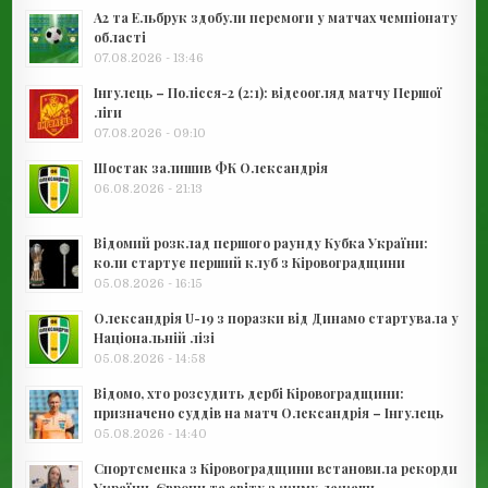
А2 та Ельбрук здобули перемоги у матчах чемпіонату
області
07.08.2026 - 13:46
Інгулець – Полісся-2 (2:1): відеоогляд матчу Першої
ліги
07.08.2026 - 09:10
Шостак залишив ФК Олександрія
06.08.2026 - 21:13
Відомий розклад першого раунду Кубка України:
коли стартує перший клуб з Кіровоградщини
05.08.2026 - 16:15
Олександрія U-19 з поразки від Динамо стартувала у
Національній лізі
05.08.2026 - 14:58
Відомо, хто розсудить дербі Кіровоградщини:
призначено суддів на матч Олександрія – Інгулець
05.08.2026 - 14:40
Спортсменка з Кіровоградщини встановила рекорди