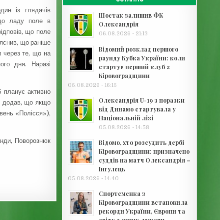
один із глядачів
Шостак залишив ФК
 до ладу поле в
Олександрія
ідповів, що поле
06.08.2026 - 21:13
ояснив, що раніше
Відомий розклад першого
 через те, що на
раунду Кубка України: коли
ого дня. Наразі
стартує перший клуб з
Кіровоградщини
05.08.2026 - 16:15
б планує активно
Олександрія U-19 з поразки
н додав, що якщо
від Динамо стартувала у
івень «Полісся»),
Національній лізі
05.08.2026 - 14:58
анди, Поворознюк
Відомо, хто розсудить дербі
Кіровоградщини: призначено
суддів на матч Олександрія –
Інгулець
05.08.2026 - 14:40
Спортсменка з
Кіровоградщини встановила
рекорди України, Європи та