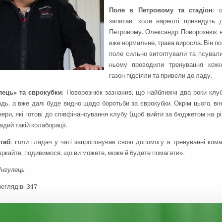
​Поле в Петровому та стадіон
: 
запитав, коли нарешті приведуть
Петровому. Олександр Поворознюк в
вже нормальне, трава виросла. Він п
поле сильно витоптували та псували
ньому проводили тренування кожн
газон підсіяли та привели до ладу.
улець» та єврокубки
: Поворознюк зазначив, що найближчі два роки клу
дь, а вже далі буде видно щодо боротьби за єврокубки. Окрім цього, ві
нери, які готові до співфінансування клубу (щоб вийти за бюджетом на р
радий такій колаборації.
таб
: rоли глядач у чаті запропонував свою допомогу в тренуванні ком
жджайте, подивимося, що ви можете, може й будете помагати».
Інгулець
реглядів:
347