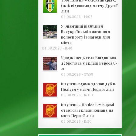
Тростянець – Олександрія-2
(0:1): відеоогляд матчу Другої
ліги
04.08.2026 - 14:05
У Знам’янці відбулися
Всеукраїнські змагання з
велоспорту із нагоди Дня
міста
04.08.2026 - 11:46
Уродженець села Богданівка
дебютував у складі Вереса U-
21
04.08.2026 - 07:59
Інгулець вдома здолав дубль
Полісся у матчі Першої ліги
03.08.2026 - 15:00
Інгулець – Полісся-2: відомі
стартові склади команд на
матч Першої ліги
03.08.2026 - 11:50