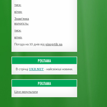
тиск:
вітер:
Знам’янка
вологість:
тиск:
вітер:
Погода на 10 днів від
sinoptik.ua
РЕКЛАМА
В стрічці
UKR.NET
- найсвіжіші новини.
РЕКЛАМА
Live результати