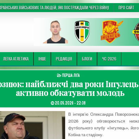
РАЇНСЬКИХ ВІЙСЬКОВИХ ТА ЛЮДЕЙ, ЯКІ ПОСТРАЖДАЛИ ЧЕРЕЗ ВІЙНУ
ПРО САЙТ
ЛЕГКА АТЛЕТИКА
ІНШЕ
РЕДАКЦІЯ
БЛОГИ
ЧС-2026
ОПУБЛІКУВАТИ В
ПЕРША ЛІГА
знюк: найближчі два роки Інгулець
активно обкатувати молодь
ДАТА ЗАПИСИ:
20.05.2026 - 22:38
В інтерв’ю Олександра Поворознюка
2026 року) обговорюється низ
футбольного клубу «Інгулець», йог
Кобіна та стадіону.