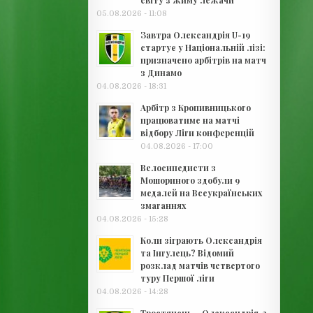
світу з жиму лежачи
05.08.2026 - 11:08
Завтра Олександрія U-19
стартує у Національній лізі:
призначено арбітрів на матч
з Динамо
04.08.2026 - 18:31
Арбітр з Кропивницького
працюватиме на матчі
відбору Ліги конференцій
04.08.2026 - 17:00
Велосипедисти з
Мошориного здобули 9
медалей на Всеукраїнських
змаганнях
04.08.2026 - 15:28
Коли зіграють Олександрія
та Інгулець? Відомий
розклад матчів четвертого
туру Першої ліги
04.08.2026 - 14:28