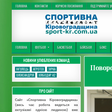
Перейти до вмісту
ГОЛОВНА
КОНТАКТИ
КОРИСНІ ПОСИЛАННЯ
ПІДТРИМАЙТЕ УК
Спортивна Кіровоградщина
ГОЛОВНА
ФУТБОЛ
БАСКЕТБОЛ
БЕЙСБОЛ
БОКС
НОВИНИ УЛЮБЛЕНИХ КОМАНД
Поворо
ІНГУЛЕЦЬ
АГРОТЕХ
ЗІРКА
ОЛЕКСАНДРІЯ
ХЛІБОДАР А2
ПРО САЙТ
Сайт «Спортивна Кіровоградщина»
(весь час робота ведеться на
ентузіазмі однією людиною) вже