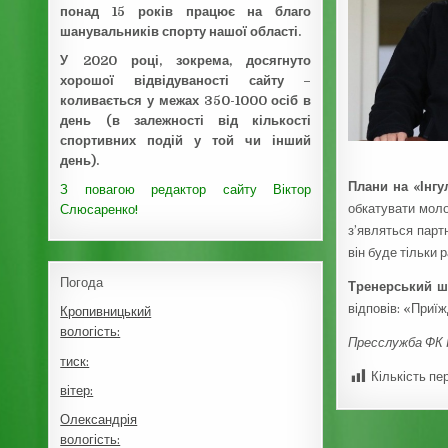
понад 15 років працює на благо
шанувальників спорту нашої області.
У 2020 році, зокрема, досягнуто
хорошої відвідуваності сайту –
коливається у межах 350-1000 осіб в
день (в залежності від кількості
спортивних подій у той чи інший
день).
​Плани на «Інг
З повагою редактор сайту Віктор
обкатувати моло
Слюсаренко!
з’являться парт
він буде тільки 
Погода
​Тренерський ш
відповів: «Приї
Кропивницький
вологість:
Пресслужба ФК 
тиск:
Кількість пе
вітер:
Олександрія
вологість: