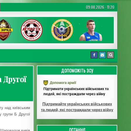
09.08.2026 - 11:20
ДОПОМОЖІТЬ ЗСУ
 Другої
Підтримайте українських військових
гу над київським
та людей, які постраждали через війну
у групи Б Другої
ОСТАННЄ
 Шаповалов вивів