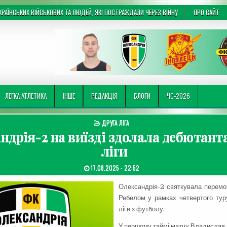
РАЇНСЬКИХ ВІЙСЬКОВИХ ТА ЛЮДЕЙ, ЯКІ ПОСТРАЖДАЛИ ЧЕРЕЗ ВІЙНУ
ПРО САЙТ
ЛЕГКА АТЛЕТИКА
ІНШЕ
РЕДАКЦІЯ
БЛОГИ
ЧС-2026
ОПУБЛІКУВАТИ В
ДРУГА ЛІГА
ндрія-2 на виїзді здолала дебютанта
ліги
ДАТА ЗАПИСИ:
17.08.2025 - 22:52
Олександрія-2 святкувала перемо
Ребелом у рамках четвертого тур
ліги з футболу.
У першому таймі матчу Владислав