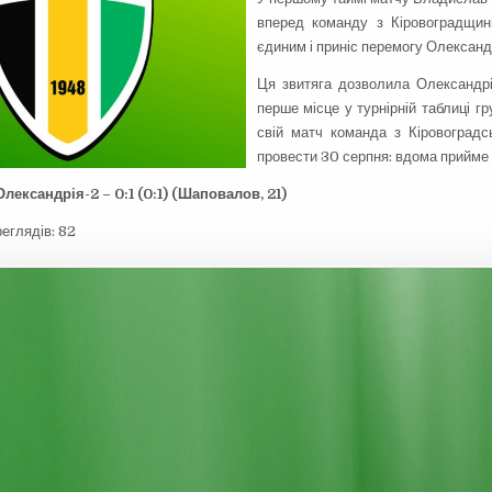
вперед команду з Кіровоградщин
єдиним і приніс перемогу Олександр
Ця звитяга дозволила Олександрі
перше місце у турнірній таблиці г
свій матч команда з Кіровоградс
провести 30 серпня: вдома прийме 
Олександрія-2 – 0:1 (0:1) (Шаповалов, 21)
реглядів:
82