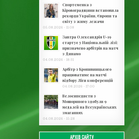
Спортсменка з
Кіровоградщини встановила
рекорди України, Європи та
світу з жиму лежачи
05.08.2026 - 11:08
Завтра Олександрія U-19
стартує у Національній лізі:
призначено арбітрів на матч
з Динамо
04.08.2026 - 18:31
Арбітр з Кропивницького
працюватиме на матчі
відбору Ліги конференцій
04.08.2026 - 17:00
Велосипедисти з
Мошориного здобули 9
медалей на Всеукраїнських
змаганнях
04.08.2026 - 15:28
АРХІВ САЙТУ