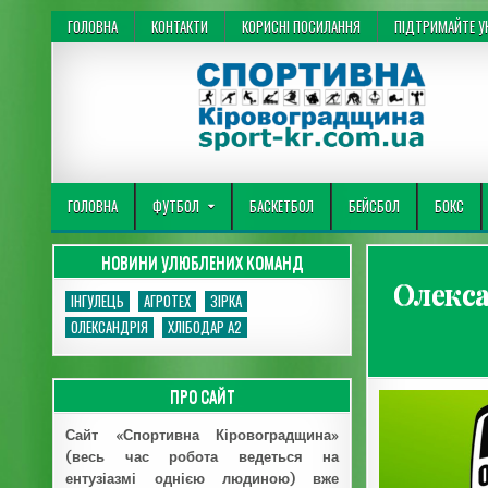
Перейти до вмісту
ГОЛОВНА
КОНТАКТИ
КОРИСНІ ПОСИЛАННЯ
ПІДТРИМАЙТЕ УК
Спортивна Кіровоградщина
ГОЛОВНА
ФУТБОЛ
БАСКЕТБОЛ
БЕЙСБОЛ
БОКС
НОВИНИ УЛЮБЛЕНИХ КОМАНД
Олекса
ІНГУЛЕЦЬ
АГРОТЕХ
ЗІРКА
ОЛЕКСАНДРІЯ
ХЛІБОДАР А2
ПРО САЙТ
Сайт «Спортивна Кіровоградщина»
(весь час робота ведеться на
ентузіазмі однією людиною) вже