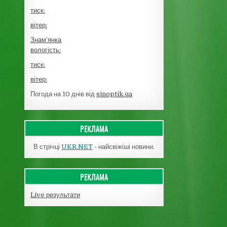
тиск:
вітер:
Знам’янка
вологість:
тиск:
вітер:
Погода на 10 днів від
sinoptik.ua
РЕКЛАМА
В стрічці
UKR.NET
- найсвіжіші новини.
РЕКЛАМА
Live результати