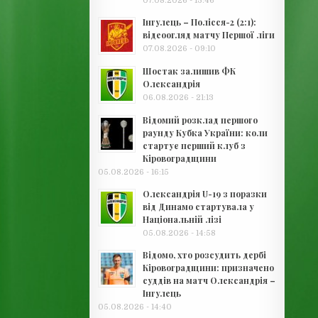
07.08.2026 - 13:46
Інгулець – Полісся-2 (2:1):
відеоогляд матчу Першої ліги
07.08.2026 - 09:10
Шостак залишив ФК
Олександрія
06.08.2026 - 21:13
Відомий розклад першого
раунду Кубка України: коли
стартує перший клуб з
Кіровоградщини
05.08.2026 - 16:15
Олександрія U-19 з поразки
від Динамо стартувала у
Національній лізі
05.08.2026 - 14:58
Відомо, хто розсудить дербі
Кіровоградщини: призначено
суддів на матч Олександрія –
Інгулець
05.08.2026 - 14:40