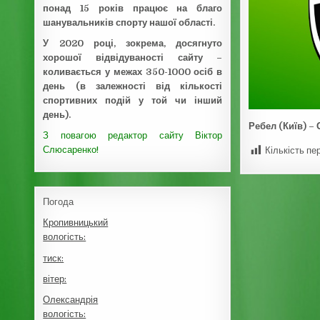
понад 15 років працює на благо
шанувальників спорту нашої області.
У 2020 році, зокрема, досягнуто
хорошої відвідуваності сайту –
коливається у межах 350-1000 осіб в
день (в залежності від кількості
спортивних подій у той чи інший
день).
Ребел (Київ) – 
З повагою редактор сайту Віктор
Слюсаренко!
Кількість пе
Погода
Кропивницький
вологість:
тиск:
вітер:
Олександрія
вологість: