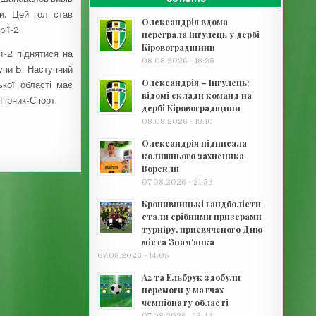
и. Цей гол став
Олександрія вдома
ії-2.
переграла Інгулець у дербі
Кіровоградщини
ї-2 піднятися на
08.08.2026 - 18:25
рупи Б. Наступний
Олександрія – Інгулець:
ької області має
відомі склади команд на
Гірник-Спорт.
дербі Кіровоградщини
08.08.2026 - 13:10
Олександрія підписала
колишнього захисника
Ворскли
07.08.2026 - 21:53
Кропивницькі гандболісти
стали срібними призерами
турніру, присвяченого Дню
міста Знам’янка
07.08.2026 - 14:05
А2 та Ельбрук здобули
перемоги у матчах
чемпіонату області